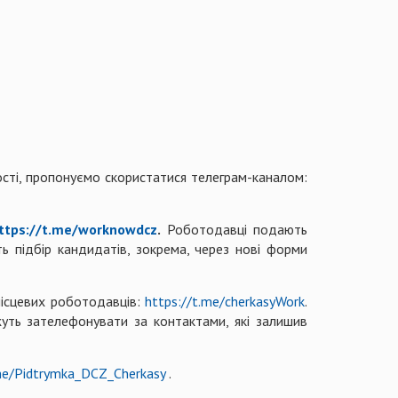
ості, пропонуємо скористатися телеграм-каналом:
ttps://t.me/worknowdcz
.
Роботодавці подають
ь підбір кандидатів, зокрема, через нові форми
місцевих роботодавців:
https://t.me/cherkasyWork
.
уть зателефонувати за контактами, які залишив
.me/Pidtrymka_DCZ_Cherkasy
.