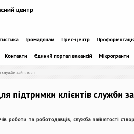
асний центр
атистика
Громадянам
Прес-центр
Профорієнтаці
Контакти
Єдиний портал вакансій
Мікрогранти
в служби зайнятості
ля підтримки клієнтів служби за
ів роботи та роботодавців, служба зайнятості створ