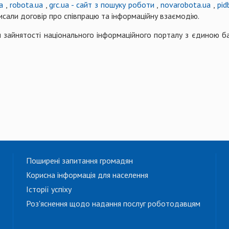
a
,
robota.ua
,
grc.ua - сайт з пошуку роботи
,
novarobota.ua
,
pid
сали договір про співпрацю та інформаційну взаємодію.
 зайнятості національного інформаційного порталу з єдиною б
Поширені запитання громадян
Корисна інформація для населення
Історії успіху
Роз'яснення щодо надання послуг роботодавцям