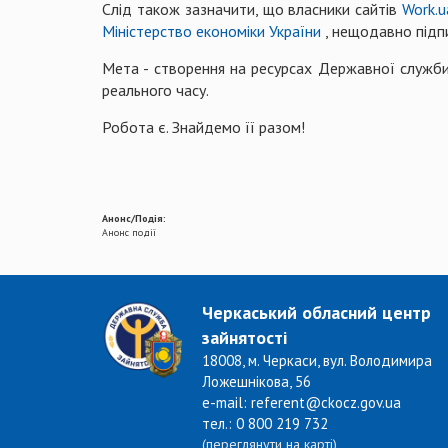
Слід також зазначити, що власники сайтів
Work.u
Міністерство економіки України
, нещодавно підпи
Мета - створення на ресурсах Державної служби
реального часу.
Робота є. Знайдемо її разом!
Анонс/Подія:
Анонс події
Черкаський обласний центр
зайнятості
18008, м. Черкаси, вул. Володимира
Ложешнікова, 56
e-mail: referent@ckocz.gov.ua
тел.: 0 800 219 732
(переглянути на карті)