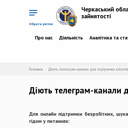
Перейти
до
Черкаський обл
основного
матеріалу
зайнятості
Обрати регіон
Про нас
Діяльність
Аналітика та ст
Головна
Діють телеграм-канали для підтримки клієнті
Діють телеграм-канали д
Для онлайн підтримки безробітних, шукач
гідом у питаннях: