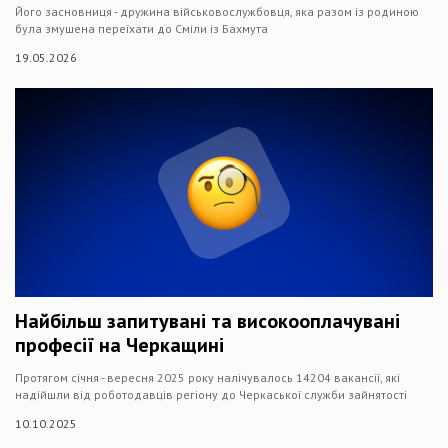
Його засновниця - дружина військовослужбовця, яка разом із родиною
була змушена переїхати до Сміли із Бахмута
19.05.2026
Найбільш запитувані та високооплачувані
професії на Черкащині
Протягом січня - вересня 2025 року налічувалось 14204 вакансії, які
надійшли від роботодавців регіону до Черкаської служби зайнятості
10.10.2025