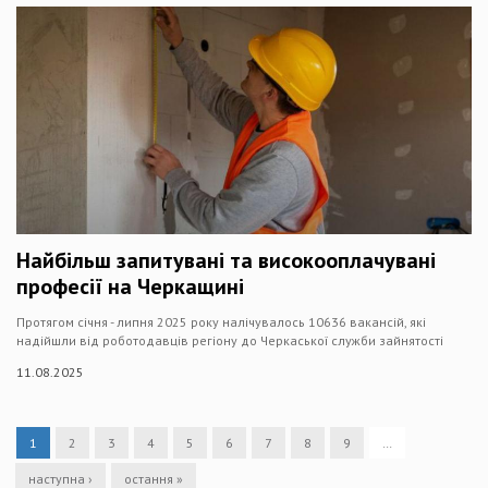
Найбільш запитувані та високооплачувані
професії на Черкащині
Протягом січня - липня 2025 року налічувалось 10636 вакансій, які
надійшли від роботодавців регіону до Черкаської служби зайнятості
11.08.2025
1
2
3
4
5
6
7
8
9
…
наступна ›
остання »