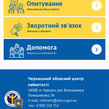
Опитування
Нам важлива Ваша думка!
Зворотний зв'язок
Запитай у фахівця!
Допомога
Звернись за допомогою!
Черкаський обласний центр
зайнятості
18008, м. Черкаси, вул. Володимира
Ложешнікова, 56
e-mail: referent@ckocz.gov.ua
тел.: 0 800 219 732