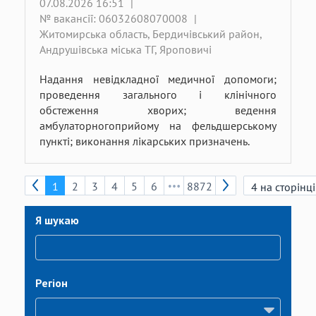
07.08.2026 16:51
|
№ вакансії: 06032608070008
|
Житомирська область, Бердичівський район,
Андрушівська міська ТГ, Яроповичі
Надання невідкладної медичної допомоги;
проведення загального і клінічного
обстеження хворих; ведення
амбулаторногоприйому на фельдшерському
пункті; виконання лікарських призначень.
1
2
3
4
5
6
8872
Я шукаю
Регіон