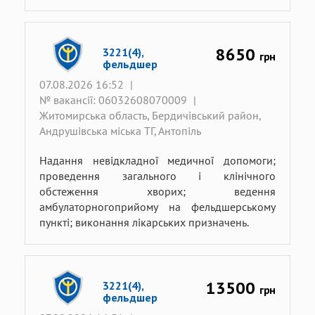
8650
3221(4),
грн
фельдшер
07.08.2026 16:52
|
№ вакансії: 06032608070009
|
Житомирська область, Бердичівський район,
Андрушівська міська ТГ, Антопіль
Надання невідкладної медичної допомоги;
проведення загального і клінічного
обстеження хворих; ведення
амбулаторногоприйому на фельдшерському
пункті; виконання лікарських призначень.
13500
3221(4),
грн
фельдшер