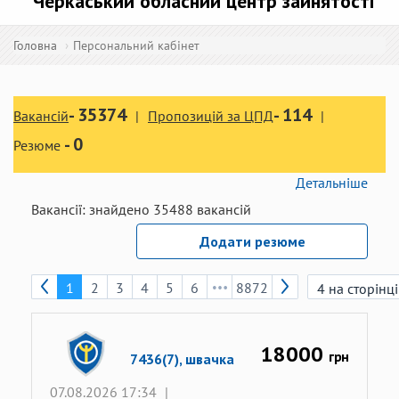
Черкаський обласний центр зайнятості
Головна
Персональний кабінет
-
35374
-
114
Вакансій
Пропозицій за ЦПД
-
0
Резюме
Детальніше
Вакансії:
знайдено
35488
вакансій
Додати резюме
1
2
3
4
5
6
8872
18000
грн
7436(7), швачка
07.08.2026 17:34
|