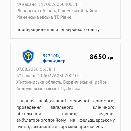
№ вакансії: 17002606040011
|
Рівненська область, Рівненський район,
Рівненська міська ТГ, Рівне
поопераційне пошиття верхнього одягу
8650
3221(4),
грн
фельдшер
07.08.2026 16:58
|
№ вакансії: 06032608070010
|
Житомирська область, Бердичівський район,
Андрушівська міська ТГ, Лісівка
Надання невідкладної медичної допомоги;
проведення загального і клінічного
обстеження хворих; ведення
амбулаторногоприйому на фельдшерському
пункті; виконання лікарських призначень.