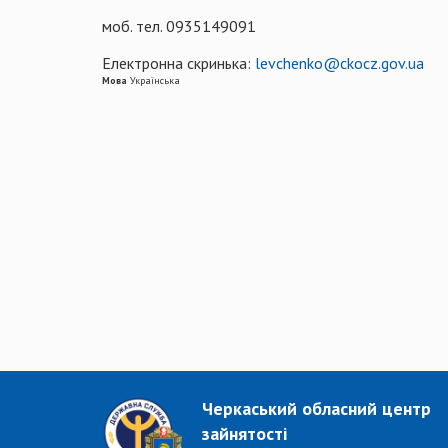
моб. тел. 0935149091
Електронна скринька:
levchenko@ckocz.gov.ua
Мова
Українська
Черкаський обласний центр
зайнятості