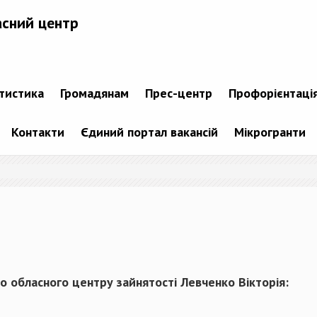
асний центр
атистика
Громадянам
Прес-центр
Профорієнтаці
Контакти
Єдиний портал вакансій
Мікрогранти
о обласного центру зайнятості Левченко Вікторія: