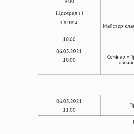
9.00
Щосереди і
п`ятниці
Майстер-клас
10.00
06.05.2021
Семінар «П
10.00
навча
06.05.2021
П
11.00