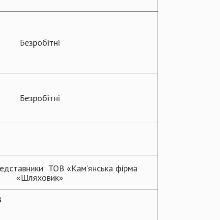
Безробітні
Безробітні
Представники ТОВ «Кам’янська фірма
«Шляховик»
З