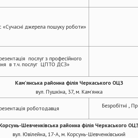
 «Сучасні джерела пошуку роботи»
резентація послуг з професійного
ння в т.ч. послуг ЦПТО ДСЗ»
Кам
’
янська районна
філія Черкаського ОЦЗ
вул. Пушкіна, 37, м. Кам’янка
Безробітні , 
резентація роботодавця
Корсунь-Шевченківська
районна
філія Черкаського ОЦ
вул. Ювілейна, 17-А, м. Корсунь-Шевченківський