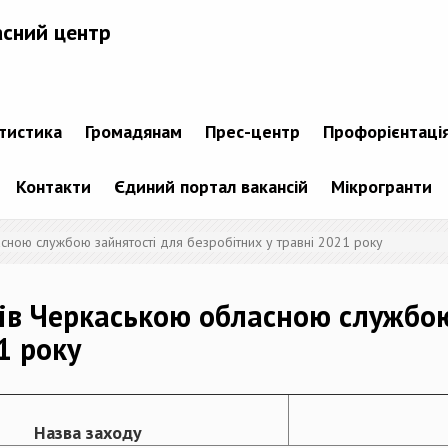
асний центр
атистика
Громадянам
Прес-центр
Профорієнтаці
Контакти
Єдиний портал вакансій
Мікрогранти
сною службою зайнятості для безробітних у травні 2021 року
ів Черкаською обласною службою
1 року
Назва заходу