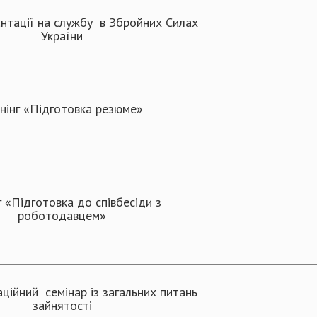
єнтації на службу в Збройних Силах
України
нінг
«Підготовка резюме»
г «Підготовка до співбесіди з
роботодавцем»
ійний семінар із загальних питань
зайнятості