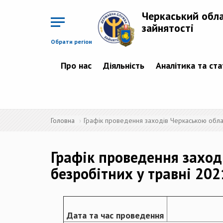
Перейти
до
Черкаський обл
основного
матеріалу
зайнятості
Обрати регіон
Про нас
Діяльність
Аналітика та ст
Головна
Графік проведення заходів Черкаською обла
Графік проведення заход
безробітних у травні 202
Дата та час проведення