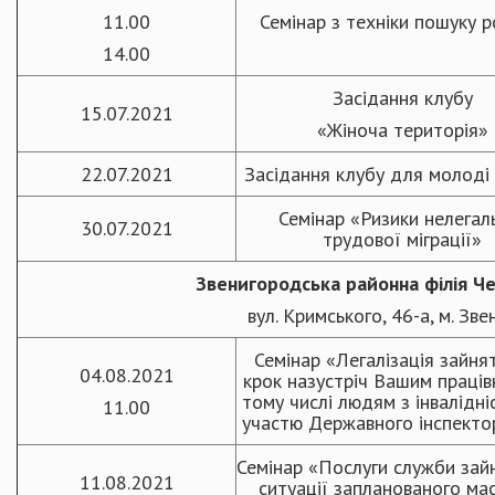
11.00
Семінар з техніки пошуку 
14.00
Засідання клубу
15.07.2021
«Жіноча територія»
22.07.2021
Засідання клубу для молод
Семінар «Ризики нелегал
30.07.2021
трудової міграції»
Звенигородська районна філія Ч
вул. Кримського, 46-а, м. Зв
Семінар «Легалізація зайня
04.08.2021
крок назустріч Вашим праців
тому числі людям з інвалідні
11.00
участю Державного інспекто
Семінар «Послуги служби зайн
11.08.2021
ситуації запланованого ма