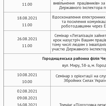
вивільнення працівників» за
11.00
Державного інспектора п
Вдосконалення електронних 
18.08.2021
та посилення комунікаці
11.00
роботодавцями через 
Семінар «Легалізація зайня
26.08.2021
крок назустріч Вашим праців
тому числі людям з інвалідні
11.00
участю Державного інспекто
Городищенська районна
філія Ч
вул. Миру, 58-а, м. Гор
10.08.2021
Семінар з орієнтації на сл
Збройних Силах Украї
10.00
02.08.2021
09.08.2021
16.08.2021
Тренінг «Підготовка рез