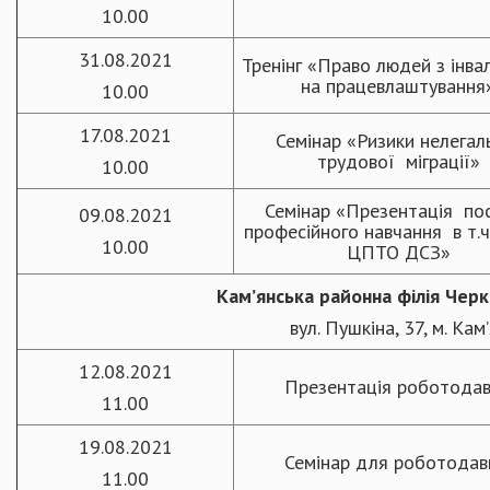
10.00
31.08.2021
Тренінг «Право людей з інва
на працевлаштування
10.00
17.08.2021
Семінар «Ризики нелегал
трудової міграції»
10.00
Семінар «Презентація пос
09.08.2021
професійного навчання в т.ч
10.00
ЦПТО ДСЗ»
Кам
’
янська районна
філія Чер
вул. Пушкіна, 37, м. Кам
12.08.2021
Презентація роботода
11.00
19.08.2021
Семінар для роботодав
11.00