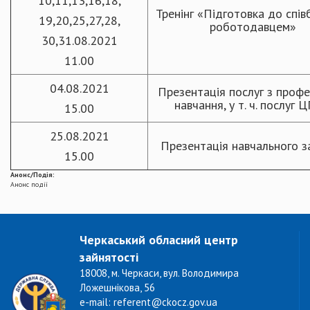
10,11,13,16,18,
Тренінг «Підготовка до спів
19,20,25,27,28,
роботодавцем»
30,31.08.2021
11.00
04.08.2021
Презентація послуг з профе
навчання, у т. ч. послуг 
15.00
25.08.2021
Презентація навчального з
15.00
Анонс/Подія:
Анонс події
Черкаський обласний центр
зайнятості
18008, м. Черкаси, вул. Володимира
Ложешнікова, 56
e-mail: referent@ckocz.gov.ua