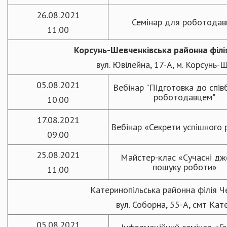
26.08.2021
Семінар для роботодав
11.00
Корсунь-Шевченківська
районна
філ
вул. Ювілейна, 17-А, м. Корсунь-
05.08.2021
Вебінар "Підготовка до спів
роботодавцем"
10.00
17.08.2021
Вебінар «Секрети успішного
09.00
25.08.2021
Майстер-клас «Сучасні дж
пошуку роботи»
11.00
Катеринопільська районна філія 
вул. Соборна, 55-А, смт Кат
05.08.2021