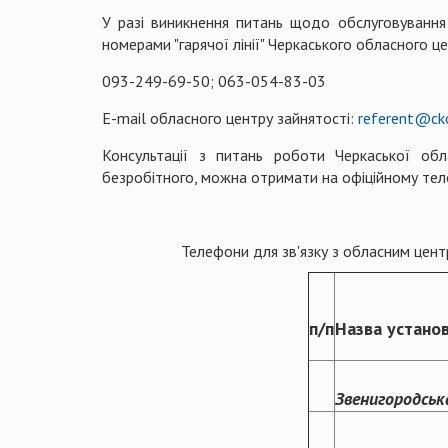
У разі виникнення питань щодо обслуговування 
номерами "гарячої лінії" Черкаського обласного це
093-249-69-50; 063-054-83-03
E-mail обласного центру зайнятості:
referent@cko
Консультації з питань роботи Черкаської обл
безробітного, можна отримати на офіційному тел
Телефони для зв'язку з обласним цент
п/п
Назва устано
Звенигородськ