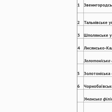
1
Звенигородсь
2
Тальнівське у
3
Шполянське у
4
Лисянсько-Ка
Золотоніська 
5
Золотоніська 
6
Чорнобаївськ
Уманська філі