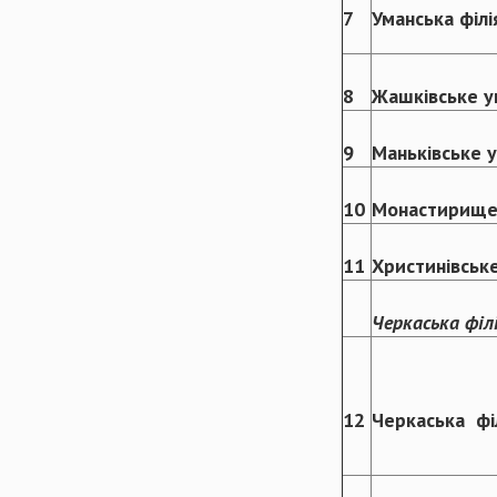
7
Уманська філі
8
Жашківське у
9
Маньківське у
10
Монастирищен
11
Христинівське
Черкаська філ
12
Черкаська фі