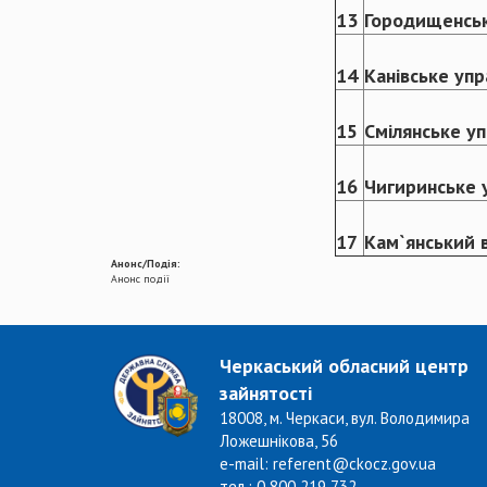
13
Городищенськ
14
Канівське упр
15
Смілянське уп
16
Чигиринське 
17
Кам`янський в
Анонс/Подія:
Анонс події
Черкаський обласний центр
зайнятості
18008, м. Черкаси, вул. Володимира
Ложешнікова, 56
e-mail: referent@ckocz.gov.ua
тел.: 0 800 219 732