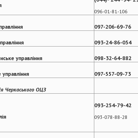
я
096-01-81-106
правління
097-206-69-76
правління
093-24-86-054
ське управління
098-32-64-882
 управління
097-557-09-73
ія Черкаського ОЦЗ
093-254-79-42
лія
093-078-88-28