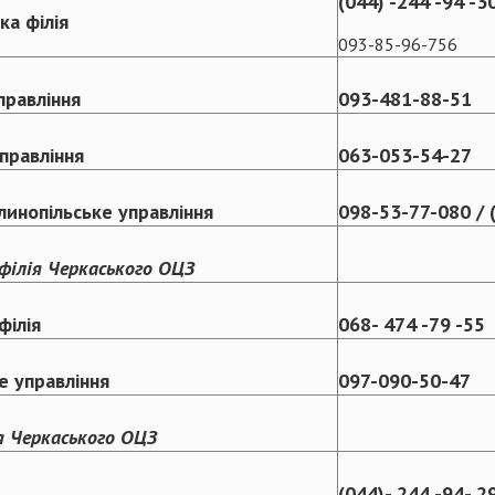
(044) -244 -94 -3
ка філія
093-85-96-756
правління
093-481-88-51
правління
063-053-54-27
линопільське управління
098-53-77-080 / (
філія Черкаського ОЦЗ
філія
068- 474 -79 -55
е управління
097-090-50-47
я Черкаського ОЦЗ
(044)- 244 -94- 2