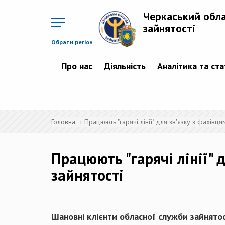
Перейти
до
Черкаський обл
основного
матеріалу
зайнятості
Обрати регіон
Про нас
Діяльність
Аналітика та ст
Головна
Працюють "гарячі лінії" для зв'язку з фахівц
Працюють "гарячі лінії" 
зайнятості
Шановні клієнти обласної служби зайнятос