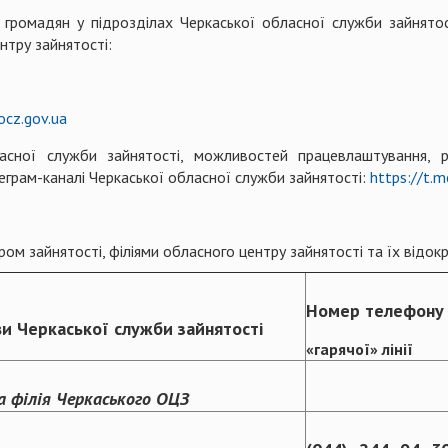
громадян у підрозділах Черкаської обласної служби зайнятос
нтру зайнятості:
cz.gov.ua
асної служби зайнятості, можливостей працевлаштування, р
еграм-каналі Черкаської обласної служби зайнятості:
https://t.m
ром зайнятості, філіями обласного центру зайнятості та їх відо
Номер телефону
ви Черкаської служби зайнятості
«гарячої» лінії
а філія Черкаського ОЦЗ