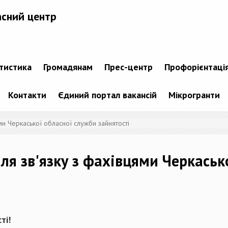
асний центр
атистика
Громадянам
Прес-центр
Профорієнтаці
Контакти
Єдиний портал вакансій
Мікрогранти
ями Черкаської обласної служби зайнятості
для зв'язку з фахівцями Черкаськ
ті!