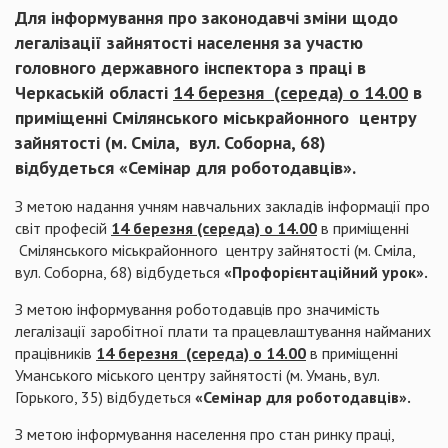
Для інформування про законодавчі зміни щодо
легалізації зайнятості населення за участю
головного державного інспектора з праці в
Черкаській області
14 березня (середа) о 14.00
в
приміщенні Смілянського міськрайонного центру
зайнятості (м. Сміла, вул. Соборна, 68)
відбудеться
«Семінар для роботодавців».
З метою надання учням навчальних закладів інформації про
світ професій
14 березня (середа) о 14.00
в приміщенні
Смілянського міськрайонного центру зайнятості (м. Сміла,
вул. Соборна, 68) відбудеться
«Профорієнтаційний урок».
З метою інформування роботодавців про значимість
легалізації заробітної плати та працевлаштування найманих
працівників
14 березня (середа) о 14.00
в приміщенні
Уманського міського центру зайнятості (м. Умань, вул.
Горького, 35) відбудеться
«Семінар для роботодавців».
З метою інформування населення про стан ринку праці,