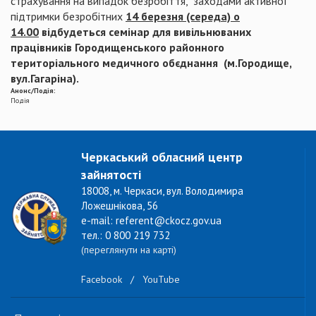
страхування на випадок безробіття, заходами активної
підтримки безробітних
14 березня (середа) о
14.00
відбудеться семінар для вивільнюваних
працівників Городищенського районного
територіального медичного обєднання (м.Городище,
вул.Гагаріна).
Анонс/Подія:
Подія
Черкаський обласний центр
зайнятості
18008, м. Черкаси, вул. Володимира
Ложешнікова, 56
e-mail: referent@ckocz.gov.ua
тел.: 0 800 219 732
(переглянути на карті)
Facebook
/
YouTube