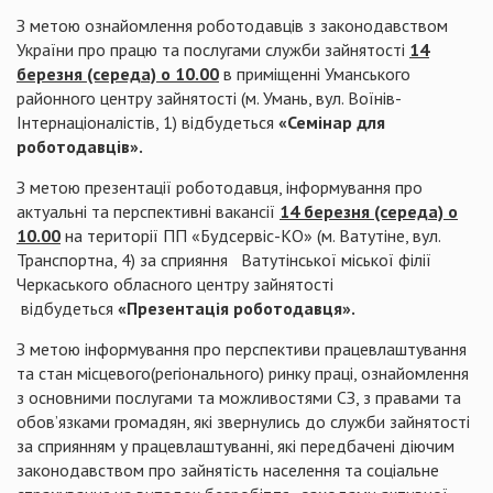
З метою ознайомлення роботодавців з законодавством
України про працю та послугами служби зайнятості
14
березня (середа) о 10.00
в приміщенні Уманського
районного центру зайнятості (м. Умань, вул. Воїнів-
Інтернаціоналістів, 1) відбудеться
«Семінар для
роботодавців».
З метою презентації роботодавця, інформування про
актуальні та перспективні вакансії
14 березня (середа) о
10.00
на території ПП «Будсервіс-КО» (м. Ватутіне, вул.
Транспортна, 4) за сприяння Ватутінської міської філії
Черкаського обласного центру зайнятості
відбудеться
«Презентація роботодавця».
З метою інформування про перспективи працевлаштування
та стан місцевого(регіонального) ринку праці, ознайомлення
з основними послугами та можливостями СЗ, з правами та
обов’язками громадян, які звернулись до служби зайнятості
за сприянням у працевлаштуванні, які передбачені діючим
законодавством про зайнятість населення та соціальне