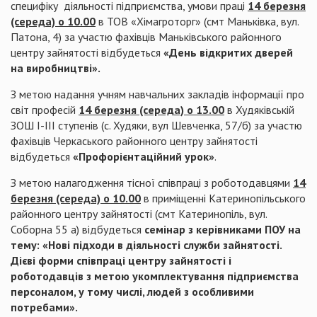
специфіку діяльності підприємства, умови праці
14 березня
(середа) о 10.00
в ТОВ «Хімагроторг» (смт Маньківка, вул.
Патона, 4) за участю фахівців Маньківського районного
центру зайнятості відбудеться
«День відкритих дверей
на виробництві».
З метою надання учням навчальних закладів інформації про
світ професій
14 березня (середа) о 13.00
в Худяківській
ЗОШ І-ІІІ ступенів (с. Худяки, вул Шевченка, 57/б) за участю
фахівців Черкаського районного центру зайнятості
відбудеться
«Профорієнтаційний урок»
.
З метою налагодження тісної співпраці з роботодавцями
14
березня (середа) о 10.00
в приміщенні Катеринопільського
районного центру зайнятості (смт Катеринопіль, вул.
Соборна 55 а) відбудеться
семінар з керівниками ПОУ на
тему: «Нові підходи в діяльності служби зайнятості.
Дієві форми співпраці центру зайнятості і
роботодавців з метою укомплектування підприємства
персоналом, у тому числі, людей з особливими
потребами».