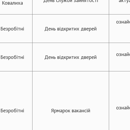
День служби зайнятості
акту
Ковалиха
ознай
Безробітні
День відкритих дверей
ознай
Безробітні
День відкритих дверей
ознай
Безробітні
Ярмарок вакансій