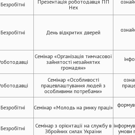
Презентація роботодавця ПП
ознай
Безробітні
Нех
ознай
Безробітні
День відкритих дверей
Семінар «Організація тимчасової
інфо
Роботодавці
зайнятості незайнятих
громадян»
Семінар «Особливості
озна
Роботодавці
працевлаштування людей з
прац
особливими потребами»
формув
Безробітні
Семінар «Молодь на ринку праці»
Семінар з орієнтації на службу в
інформув
Безробітні
Збройних силах України
умови 