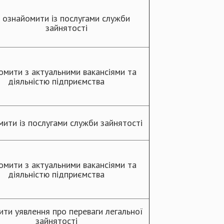
ознайомити із послугами служби
зайнятості
омити з актуальними вакансіями та
діяльністю підприємства
ити із послугами служби зайнятості
омити з актуальними вакансіями та
діяльністю підприємства
ти уявлення про переваги легальної
зайнятості