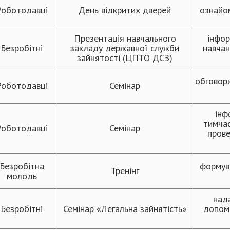
Роботодавці
День відкритих дверей
ознайом
Презентація навчального
інфор
Безробітні
закладу державної служби
навчан
зайнятості (ЦПТО ДСЗ)
обговори
Роботодавці
Семінар
інф
тимчас
Роботодавці
Семінар
прове
Безробітна
формув
Тренінг
молодь
над
Безробітні
Семінар «Легальна зайнятість»
допомо