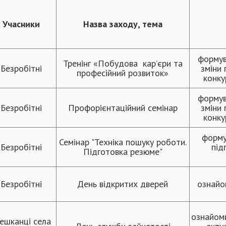
Учасники
Назва заходу, тема
формув
Тренінг «Побудова кар’єри та
Безробітні
зміни 
професійний розвиток»
конку
формув
Безробітні
Профорієнтаційний семінар
зміни 
конку
форму
Семінар "Техніка пошуку роботи.
Безробітні
під
Підготовка резюме"
Безробітні
День відкритих дверей
ознайо
ознайоми
ешканці села