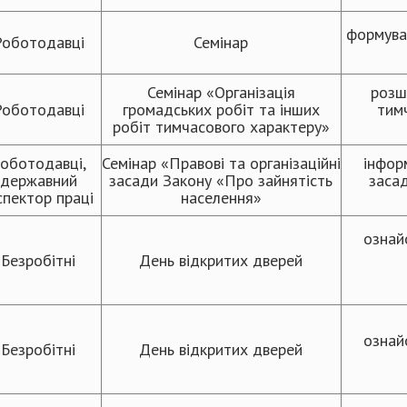
формува
Роботодавці
Семінар
Семінар «Організація
розш
Роботодавці
громадських робіт та інших
тим
робіт тимчасового характеру»
оботодавці,
Семінар «Правові та організаційні
інфор
державний
засади Закону «Про зайнятість
засад
спектор праці
населення»
ознай
Безробітні
День відкритих дверей
ознай
Безробітні
День відкритих дверей