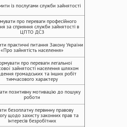
ити із послугами служби зайнятості
мувати про переваги професійного
ня за сприяння служби зайнятості в
ЦПТО ДСЗ
ти практичні питання Закону України
«Про зайнятість населення»
ормувати про переваги легальної
ової зайнятості населення шляхом
дення громадських та інших робіт
тимчасового характеру
ати позитивну мотивацію до пошуку
роботи
ати безоплатну первинну правову
гу щодо захисту законних прав та
інтересів безробітних