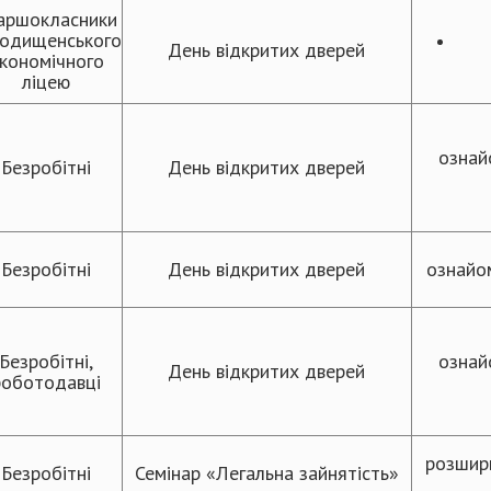
аршокласники
родищенського
День відкритих дверей
кономічного
ліцею
ознай
Безробітні
День відкритих дверей
Безробітні
День відкритих дверей
ознайом
Безробітні,
ознай
День відкритих дверей
роботодавці
розшири
Безробітні
Семінар «Легальна зайнятість»