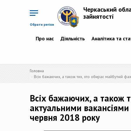
Перейти
до
Черкаський обл
основного
матеріалу
зайнятості
Обрати регіон
Про нас
Діяльність
Аналітика та ст
Головна
Всіх бажаючих, а також тих, хто обирає майбутній фа
Всіх бажаючих, а також т
актуальними вакансіями 
червня 2018 року