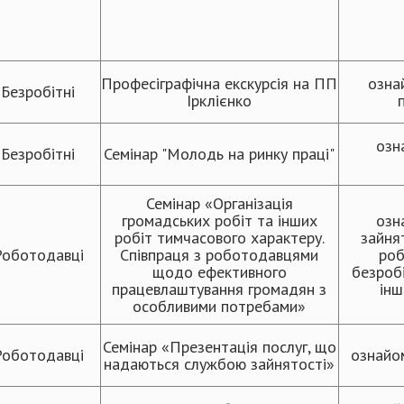
Професіграфічна екскурсія на ПП
озна
Безробітні
Ірклієнко
озн
Безробітні
Семінар "Молодь на ринку праці"
Семінар «Організація
громадських робіт та інших
озн
робіт тимчасового характеру.
зайня
Роботодавці
Співпраця з роботодавцями
роб
щодо ефективного
безроб
працевлаштування громадян з
інш
особливими потребами»
Семінар «Презентація послуг, що
Роботодавці
ознайом
надаються службою зайнятості»