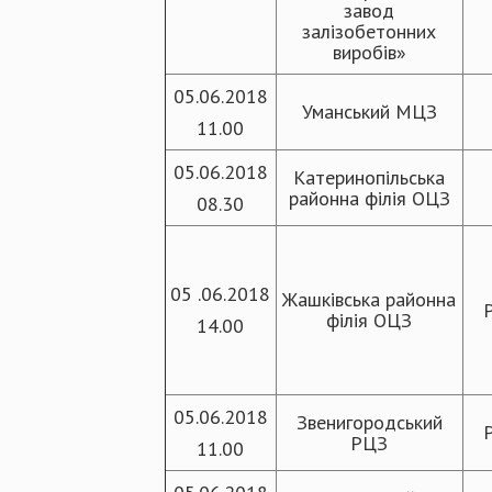
завод
залізобетонних
виробів»
05.06.2018
Уманський МЦЗ
11.00
05.06.2018
Катеринопільська
районна філія ОЦЗ
08.30
05 .06.2018
Жашківська районна
філія ОЦЗ
14.00
05.06.2018
Звенигородський
РЦЗ
11.00