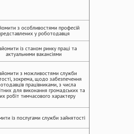
йомити з особливостями професій
представлених у роботодавця
айомити із станом ринку праці та
актуальними вакансіями
айомити з можливостями служби
тості, зокрема, щодо забезпечення
отодавців працівниками, з числа
ітних для виконання громадських та
их робіт тимчасового характеру
ити із послугами служби зайнятості