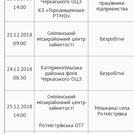
Черкаського ОЦЗ
працівники
14.00
підприємства
КЗ «Городищенське
РТМО»
Смілянський
21.12.2018
міськрайонний центр
Безробітні
09.00
зайнятості
Катеринопільська
24.12.2018
районна філія
Безробітні
08.30
Черкаського ОЦЗ
Смілянський
міськрайонний центр
25.12.2018
зайнятості
Мешканці села
Ротмістрівка
14.00
Ротмістрівська ОТГ