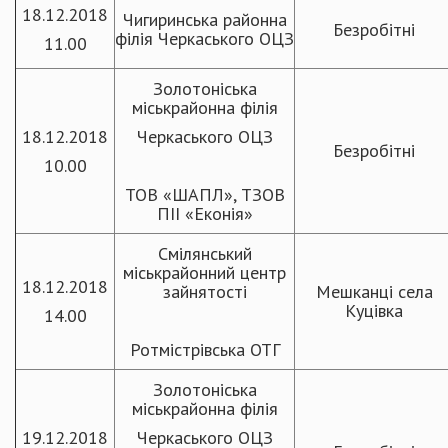
18.12.2018
Чигиринська районна
Безробітні
філія Черкаського ОЦЗ
11.00
Золотоніська
міськрайонна філія
18.12.2018
Черкаського ОЦЗ
Безробітні
10.00
ТОВ «ШАПЛ», ТЗОВ
ПІІ «Еконія»
Смілянський
міськрайонний центр
18.12.2018
зайнятості
Мешканці села
Куцівка
14.00
Ротмістрівська ОТГ
Золотоніська
міськрайонна філія
19.12.2018
Черкаського ОЦЗ