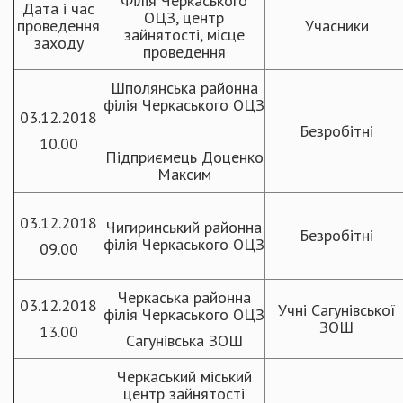
Філія Черкаського
Дата і час
ОЦЗ, центр
проведення
Учасники
зайнятості, місце
заходу
проведення
Шполянська районна
філія Черкаського ОЦЗ
03.12.2018
Безробітні
10.00
Підприємець Доценко
Максим
03.12.2018
Чигиринський районна
Безробітні
філія Черкаського ОЦЗ
09.00
Черкаська районна
03.12.2018
Учні Сагунівської
філія Черкаського ОЦЗ
ЗОШ
13.00
Сагунівська ЗОШ
Черкаський міський
центр зайнятості