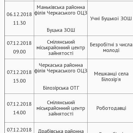
Маньківська районна
філія Черкаського ОЦЗ
06.12.2018
Учні Буцької ЗОШ
11.30
Буцька ЗОШ
Смілянський
07.12.2018
Безробітні з числа
міськрайонний центр
молоді
09.00
зайнятості
Черкаська районна
філія Черкаського ОЦЗ
07.12.2018
Мешканці села
Білозір’я
15.00
Білозірська ОТГ
Смілянський
07.12.2018
міськрайонний центр
Роботодавці
14.00
зайнятості
07.12.2018
Драбівська районна