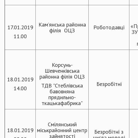
Кам’янська районна
«П
17.01.2019
Роботодавці
філія ОЦЗ
ЗУ
11.00
Корсунь-
Шевченківська
районна філія ОЦЗ
18.01.2019
Безробітні
ТДВ "Стеблівська
14.00
бавовняна
прядильно-
ткацькафабрика"
Смілянський
18.01.2019
міськрайонний центр
Безробітні з
зайнятості
числа молоді