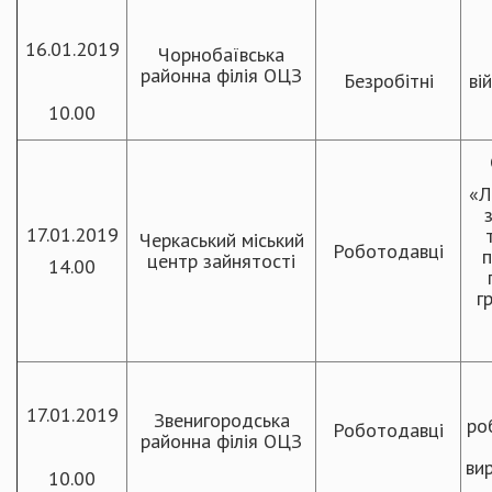
16.01.2019
Чорнобаївська
районна філія ОЦЗ
Безробітні
ві
10.00
«Ле
17.01.2019
Черкаський міський
Роботодавці
п
центр зайнятості
14.00
г
17.01.2019
Звенигородська
ро
Роботодавці
районна філія ОЦЗ
ви
10.00