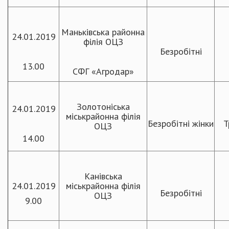
Маньківська районна
24.01.2019
філія ОЦЗ
Безробітні
13.00
СФГ «Агродар»
Золотоніська
24.01.2019
міськрайонна філія
Безробітні жінки
Т
ОЦЗ
14.00
Канівська
24.01.2019
міськрайонна філія
Безробітні
ОЦЗ
9.00