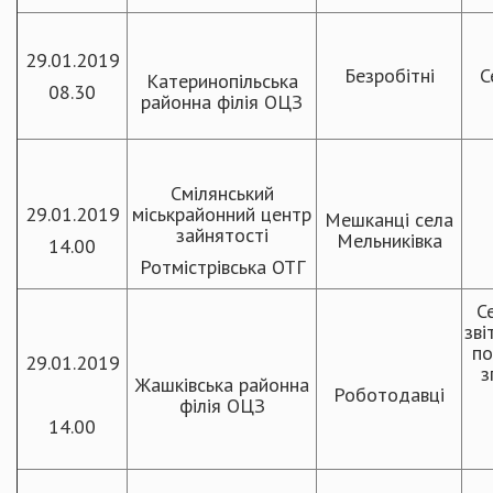
29.01.2019
Безробітні
С
Катеринопільська
08.30
районна філія ОЦЗ
Смілянський
29.01.2019
міськрайонний центр
Мешканці села
зайнятості
Мельниківка
14.00
Ротмістрівська ОТГ
С
зв
по
29.01.2019
з
Жашківська районна
Роботодавці
філія ОЦЗ
14.00