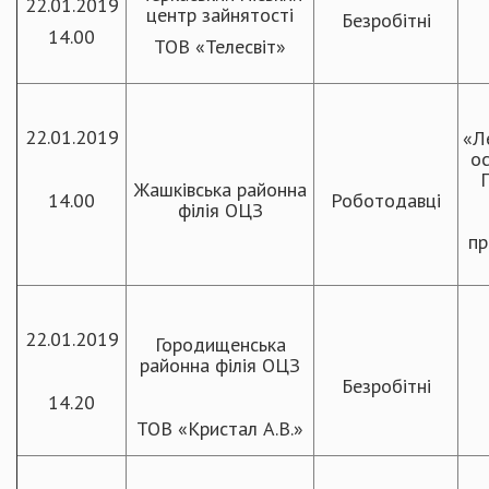
22.01.2019
центр зайнятості
Безробітні
14.00
ТОВ «Телесвіт»
22.01.2019
«Л
ос
Жашківська районна
14.00
Роботодавці
філія ОЦЗ
пр
22.01.2019
Городищенська
районна філія ОЦЗ
Безробітні
14.20
ТОВ «Кристал А.В.»