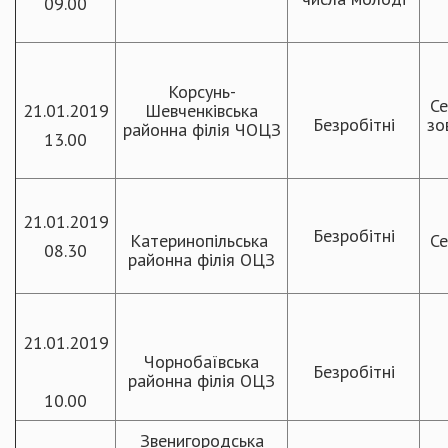
09.00
Корсунь-
Се
21.01.2019
Шевченківська
Безробітні
зо
районна філія ЧОЦЗ
13.00
21.01.2019
Безробітні
Катеринопільська
Се
08.30
районна філія ОЦЗ
21.01.2019
Чорнобаївська
Безробітні
районна філія ОЦЗ
10.00
Звенигородська