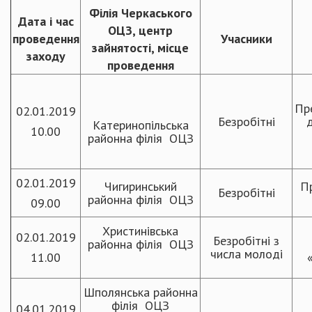
Філія Черкаського
Дата і час
ОЦЗ, центр
проведення
Учасники
зайнятості, місце
заходу
проведення
Пр
02.01.2019
Безробітні
Катеринопільська
10.00
районна філія ОЦЗ
02.01.2019
Чигиринський
Пр
Безробітні
районна філія ОЦЗ
09.00
Христинівська
02.01.2019
Безробітні з
районна філія ОЦЗ
числа молоді
11.00
Шполянська районна
філія ОЦЗ
04.01.2019