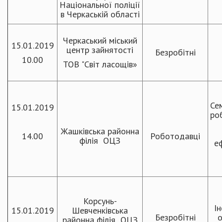
Національної поліції
в Черкаській області
Черкаський міський
15.01.2019
центр зайнятості
Безробітні
10.00
ТОВ "Світ ласощів»
Се
15.01.2019
ро
Жашківська районна
14.00
Роботодавці
філія ОЦЗ
е
Корсунь-
І
15.01.2019
Шевченківська
Безробітні
о
районна філія ОЦЗ