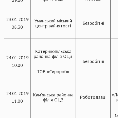
09.00
23.01.2019
Уманський міський
Безробітні
центр зайнятості
08.30
Катеринопільська
районна філія ОЦЗ
24.01.2019
Безробітні
10.00
ТОВ «Сиророб»
24.01.2019
Кам’янська районна
«Л
Роботодавці
філія ОЦЗ
з
11.00
С