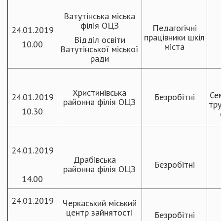
Ватутінська міська
філія ОЦЗ
Педагогічні
24.01.2019
працівники шкіл
Відділ освіти
10.00
міста
Ватутінської міської
ради
Христинівська
Се
24.01.2019
Безробітні
районна філія ОЦЗ
тру
10.30
24.01.2019
Драбівська
Безробітні
районна філія ОЦЗ
14.00
24.01.2019
Черкаський міський
центр зайнятості
Безробітні