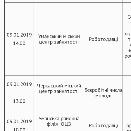
С
ві
09.01.2019
Уманський міський
Роботодавці
т
центр зайнятості
14.00
н
ро
09.01.2019
Черкаський міський
Безробітні числа
центр зайнятості
молоді
13.00
Уманська районна
09.01.2019
філія ОЦЗ
Роботодавці
ор
10.00
р