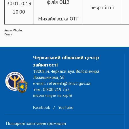
філія ОЦЗ
30.01.2019
Безробітні
10.00
Михайлівська ОТГ
Анонс/Подія:
Подія
Черкаський обласний центр
зайнятості
18008, м. Черкаси, вул. Володимира
Ложешнікова, 56
e-mail: referent@ckocz.gov.ua
тел.: 0 800 219 732
(переглянути на карті)
Facebook
/
YouTube
Поширені запитання громадян