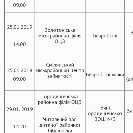
09.00
25.01.2019
Золотоніська
міськрайонна філія
Безробітні
ОЦЗ
14.00
Смілянський
25.01.2019
міськрайонний центр
Безробітні жінки
зайнятості
09.00
(ц
Городищенська
районна філія ОЦЗ
Учні
29.01. 2019
За
Городищенської
ЗОШ №3
Читальний зал
дитячої районної
14.20
бібліотеки