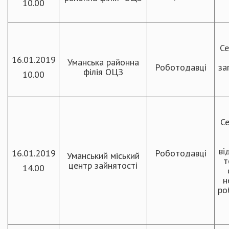
10.00
Се
16.01.2019
Уманська районна
Роботодавці
за
філія ОЦЗ
10.00
Се
ві
16.01.2019
Роботодавці
Уманський міський
т
центр зайнятості
14.00
н
ро