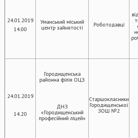
ві
24.01.2019
т
Уманський міський
Роботодавці
центр зайнятості
14.00
н
ро
Городищенська
районна філія ОЦЗ
24.01.2019
Старшокласники
Городищенської
ДНЗ
ЗОШ №2
«Городищенський
14.20
професійний ліцей»