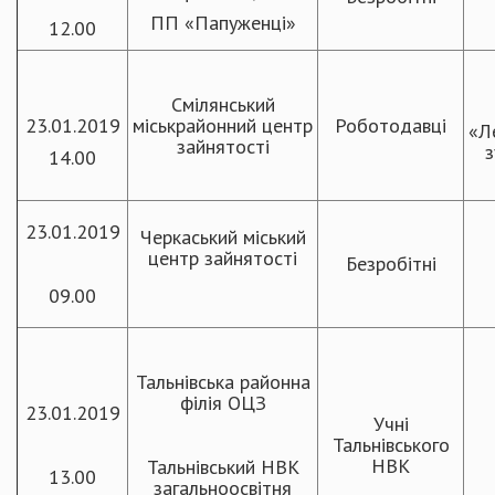
ПП «Папуженці»
12.00
Смілянський
23.01.2019
міськрайонний центр
Роботодавці
«Л
зайнятості
з
14.00
23.01.2019
Черкаський міський
центр зайнятості
Безробітні
09.00
Тальнівська районна
філія ОЦЗ
23.01.2019
Учні
Тальнівського
НВК
Тальнівський НВК
13.00
загальноосвітня