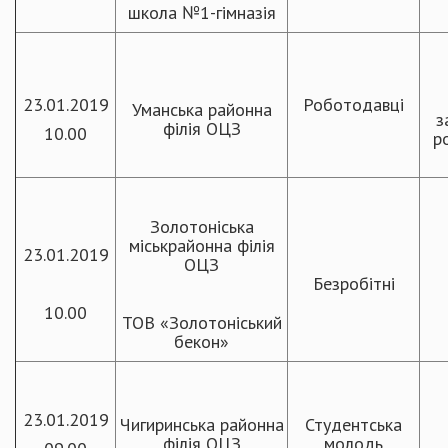
школа №1-гімназія
23.01.2019
Роботодавці
Уманська районна
з
філія ОЦЗ
10.00
р
Золотоніська
міськрайонна філія
23.01.2019
ОЦЗ
Безробітні
10.00
ТОВ «Золотоніський
бекон»
23.01.2019
Чигиринська районна
Студентська
філія ОЦЗ
молодь