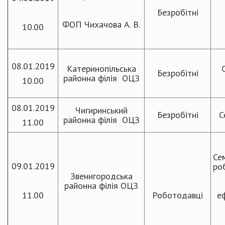
Безробітні
ФОП Чихачова А. В.
10.00
08.01.2019
Катеринопільська
Безробітні
районна філія ОЦЗ
10.00
08.01.2019
Чигиринський
Безробітні
С
районна філія ОЦЗ
11.00
Се
09.01.2019
ро
Звенигородська
районна філія ОЦЗ
11.00
Роботодавці
е