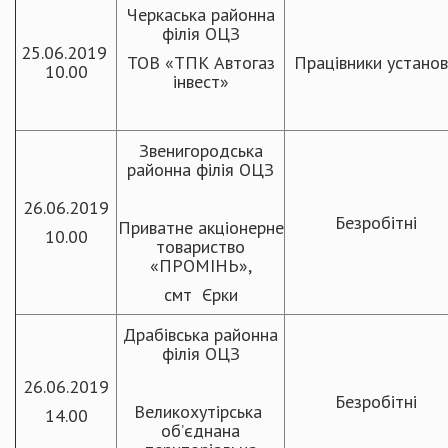
Черкаська районна
філія ОЦЗ
25.06.2019
ТОВ «ТПК Автогаз
Працівники устано
10.00
інвест»
Звенигородська
районна філія ОЦЗ
26.06.2019
Безробітні
Приватне акціонерне
10.00
товариство
«ПРОМІНЬ»,
смт Єрки
Драбівська районна
філія ОЦЗ
26.06.2019
Безробітні
Великохутірська
14.00
об’єднана