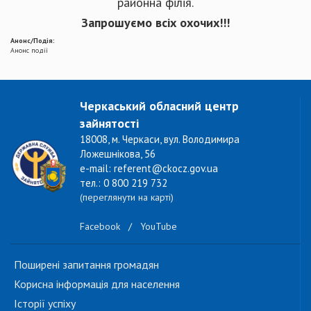
районна філія.
Запрошуємо всіх охочих!!!
Анонс/Подія:
Анонс події
Черкаський обласний центр
зайнятості
18008, м. Черкаси, вул. Володимира
Ложешнікова, 56
e-mail: referent@ckocz.gov.ua
тел.: 0 800 219 732
(переглянути на карті)
Facebook
/
YouTube
Поширені запитання громадян
Корисна інформація для населення
Історії успіху