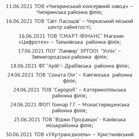
11.06.2021 ТОВ «Чигиринський консервний завод» –
Чигиринська районна філія;
16.06.2021 ТОВ "Світ Ласощів" – Черкаський міський
центр зайнятості;
16.06.2021 ТОВ "СМАРТ-ФІНАНС" Магазин
«Цифротех» – Тальнівська районна філія;
17.06.2021 ПОГ "Ламвир" ЗРГООІ "Успіх" –
Звенигородська районна філія;
18.06.2021 ФГ "Арій"– Драбівська районна філія;
24.06.2021 ТОВ "Соната Оіл" – Кам’янська районна
філія;
24.06.2021 ТОВ "Сиророб" – Катеринопільська
районна філія;
24.06.2021 ФОП Гончар Г.Г. – Монастирищенська
районна філія;
25.06.2021 ТОВ "Віджи Продакшн" - Канівська
міськрайонна філія;
30.06.2021 ТОВ «УКртрансдизель» – Христинівський