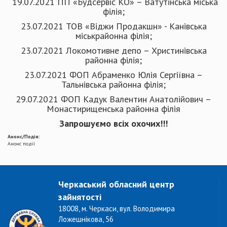
19.07.2021 ПП «Будсервіс КО» – Ватутінська міська
філія;
23.07.2021 ТОВ «Віджи Продакшн» - Канівська
міськрайонна філія;
23.07.2021 Локомотивне депо – Христинівська
районна філія;
23.07.2021 ФОП Абраменко Юлія Сергіївна –
Тальнівська районна філія;
29.07.2021 ФОП Кадук Валентин Анатолійович –
Монастирищенська районна філія
Запрошуємо всіх охочих!!!
Анонс/Подія:
Анонс події
Черкаський обласний центр
зайнятості
18008, м. Черкаси, вул. Володимира
Ложешнікова, 56