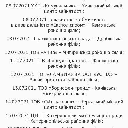
08.07.2021 УКП «Комунальник» – Уманський міський
центр зайнятості;
08.07.2021 Товариство з обмеженою
вiдповiдальнiстю «Експоліспром» – Кам’янська
районна філія;
08.07.2021 Шрамківська сільська рада – Драбівська
районна філія;
12.07.2021 ТОВ «АнВа» – Чигиринська районна філія;
12.07.2021 ТОВ «Грінвуд-індастрі» – Жашківська
районна філія;
12.07.2021 ПОГ «ЛАМВИР» ЗРГООІ «УСПІХ» –
Звенигородська районна філія;
13.07.2021 ТОВ «Борисфен-трейд» - Канівська
міськрайонна філія;
14.07.2021 ТОВ «Світ ласощів» – Черкаський міський
центр зайнятості;
15.07.2021 ЦНСП Катеринопільської селищної ради
– Катеринопільська районна філія;