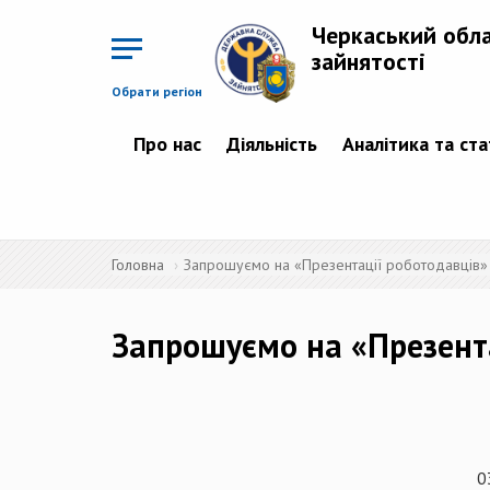
Перейти
до
Черкаський обл
основного
матеріалу
зайнятості
Обрати регіон
Про нас
Діяльність
Аналітика та ст
Головна
Запрошуємо на «Презентації роботодавців»
Запрошуємо на «Презента
0