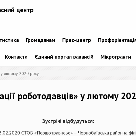
асний центр
атистика
Громадянам
Прес-центр
Профорієнтаці
Контакти
Єдиний портал вакансій
Мікрогранти
 у лютому 2020 року
ції роботодавців» у лютому 202
Зустрічі відбудуться:
3.02.2020 СТОВ «Першотравневе» – Чорнобаївська районна філі