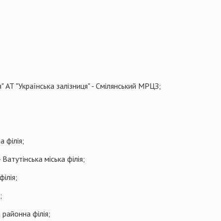
АТ "Українська залізниця" - Смілянський МРЦЗ;
 філія;
Ватутінська міська філія;
ілія;
;
районна філія;