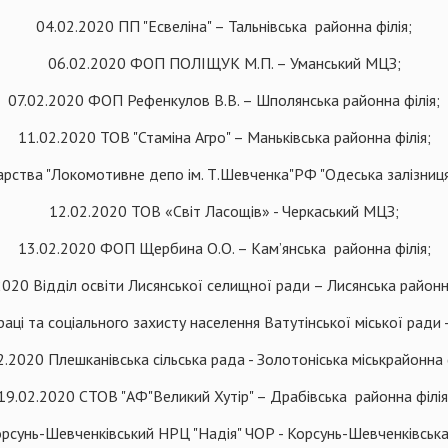
04.02.2020 ПП "Есвеліна" – Тальнівська районна філія;
06.02.2020 ФОП ПОЛІЩУК М.П. – Уманський МЦЗ;
07.02.2020 ФОП Рефенкулов В.В. – Шполянська районна філія;
11.02.2020 ТОВ "Стаміна Агро" – Маньківська районна філія;
тва "Локомотивне депо ім. Т.Шевченка"РФ "Одеська залізниця" 
12.02.2020 ТОВ «Світ Ласощів» - Черкаський МЦЗ;
13.02.2020 ФОП Щербина О.О. – Кам’янська районна філія;
2020 Відділ освіти Лисянської селищної ради – Лисянська районна
аці та соціального захисту населення Ватутінської міської ради - 
2.2020 Плешканівська сільська рада - Золотоніська міськрайонна ф
19.02.2020 СТОВ "АФ"Великий Хутір" – Драбівська районна філія
орсунь-Шевченківський НРЦ "Надія" ЧОР - Корсунь-Шевченківська 