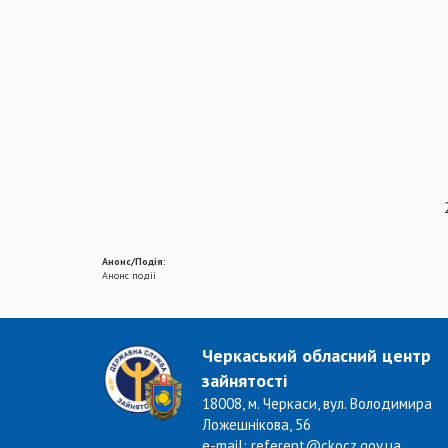
Анонс/Подія:
Анонс події
Черкаський обласний центр
зайнятості
18008, м. Черкаси, вул. Володимира
Ложешнікова, 56
e-mail: referent@ckocz.gov.ua