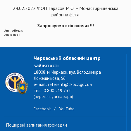
24.02.2022 ФОП Тарасов М.О. – Монастирищенська
районна філія.
Запрошуємо всіх охочих!!!
Анонс/Подія:
Анонс події
Черкаський обласний центр
зайнятості
18008, м. Черкаси, вул. Володимира
Ложешнікова, 56
e-mail: referent@ckocz.gov.ua
тел.: 0 800 219 732
(переглянути на карті)
Facebook
/
YouTube
Поширені запитання громадян