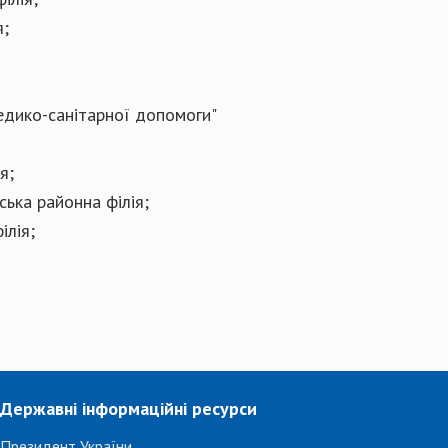
я;
едико-санітарної допомоги"
я;
ька районна філія;
ілія;
Державні інформаційні ресурси
Президент України