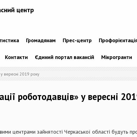
асний центр
атистика
Громадянам
Прес-центр
Профорієнтаці
Контакти
Єдиний портал вакансій
Мікрогранти
у вересні 2019 року
ції роботодавців» у вересні 201
овими центрами зайнятості Черкаської області будуть п