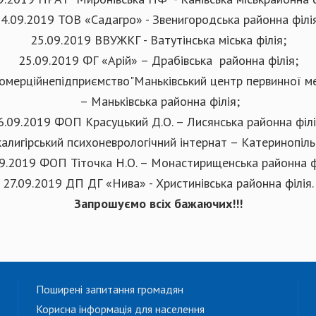
4.09.2019 ТОВ «Садагро» - Звенигородська районна філі
25.09.2019 ВВУЖКГ - Ватутінська міська філія;
25.09.2019 ФГ «Арій» – Драбівська районна філія;
омерційнепідприємство"Маньківський центр первинної м
– Маньківська районна філія;
6.09.2019 ФОП Красуцький Д.О. – Лисянська районна філі
алигірський психоневрологічний інтернат – Катеринопільс
9.2019 ФОП Тіточка Н.О. – Монастирищенська районна ф
27.09.2019 ДП ДГ «Нива» - Христинівська районна філія.
Запрошуємо всіх бажаючих!!!
Поширені запитання громадян
Корисна інформація для населення