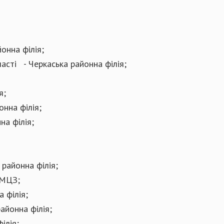
онна філія;
асті - Черкаська районна філія;
я;
онна філія;
а філія;
районна філія;
 МЦЗ;
 філія;
айонна філія;
ілія;