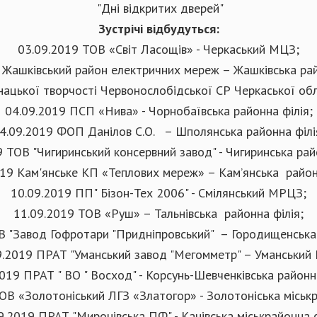
"Дні відкритих дверей"
Зустрічі відбудуться:
03.09.2019 ТОВ «Світ Ласощів» - Черкаський МЦЗ;
 Жашківський район електричних мереж – Жашківська рай
ацької творчості Червонослобідської СР Черкаської обл
04.09.2019 ПСП «Нива» - Чорнобаївська районна філія;
4.09.2019 ФОП Данілов С.О. – Шполянська районна філі
 ТОВ "Чигиринський консервний завод" - Чигиринська рай
019 Кам'янське КП «Теплових мереж» – Кам’янська районн
10.09.2019 ПП" Бізон-Тех 2006" - Смілянський МРЦЗ;
11.09.2019 ТОВ «Руш» – Тальнівська районна філія;
В "Завод Гофротари "Придніпровський" – Городищенська 
9.2019 ПРАТ "Уманський завод "Мегомметр" – Уманський
2019 ПРАТ " ВО " Восход" - Корсунь-Шевченківська районна
ОВ «Золотоніський ЛГЗ «Златогор» - Золотоніська міськр
9.2019 ПРАТ "Миронівська ПФ" - Канівська міськрайонна ф