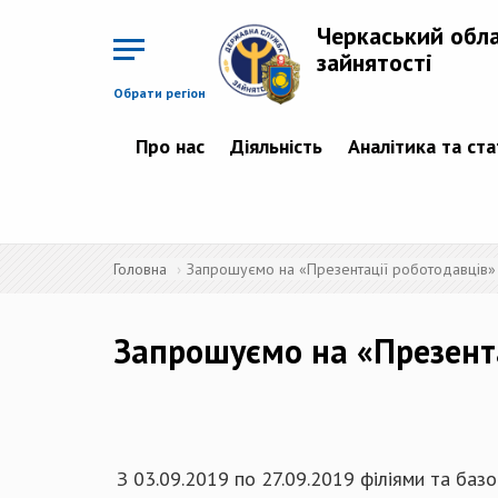
Перейти
до
Черкаський обл
основного
матеріалу
зайнятості
Обрати регіон
Про нас
Діяльність
Аналітика та ст
Головна
Запрошуємо на «Презентації роботодавців» 
Запрошуємо на «Презента
З 03.09.2019 по 27.09.2019 філіями та баз