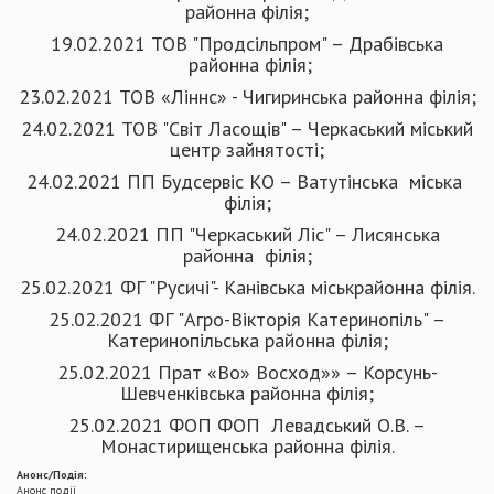
районна філія;
19.02.2021 ТОВ "Продсільпром" – Драбівська
районна філія;
23.02.2021 ТОВ «Ліннс» - Чигиринська районна філія;
24.02.2021 ТОВ "Світ Ласощів" – Черкаський міський
центр зайнятості;
24.02.2021 ПП Будсервіс КО – Ватутінська міська
філія;
24.02.2021 ПП "Черкаський Ліс" – Лисянська
районна філія;
25.02.2021 ФГ "Русичі"- Канівська міськрайонна філія.
25.02.2021 ФГ "Агро-Вікторія Катеринопіль" –
Катеринопільська районна філія;
25.02.2021 Прат «Во» Восход»» – Корсунь-
Шевченківська районна філія;
25.02.2021 ФОП ФОП Левадський О.В. –
Монастирищенська районна філія.
Анонс/Подія:
Анонс події