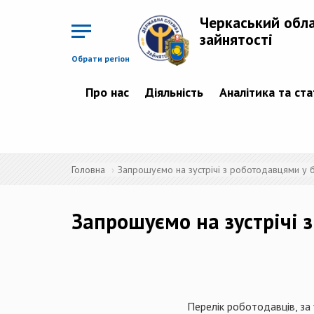
Перейти
до
Черкаський обл
основного
матеріалу
зайнятості
Обрати регіон
Про нас
Діяльність
Аналітика та ст
Головна
Запрошуємо на зустрічі з роботодавцями у 
Запрошуємо на зустрічі 
Перелік роботодавців, за