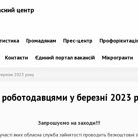
асний центр
атистика
Громадянам
Прес-центр
Профорієнтаці
Контакти
Єдиний портал вакансій
Мікрогранти
березні 2023 року
з роботодавцями у березні 2023 
Запрошуємо на заходи!!!
 участі яких обласна служба зайнятості проводить безкоштовні 