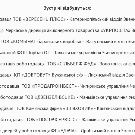
Зустрічі відбудуться:
авця ТОВ «ВЕРЕСЕНЬ ПЛЮС» - Катеринопільський відділ Звениго
я Черкаська дирекція акціонерного товариства «УКРПОШТА» Зве
ТОВ «КОМБІНАТ баранкових виробів» - Ватутінський відділ Звен
ансій ФОП Горбач О.Г.–Тальнівське управління Звенигородської
тація роботодавця ТОВ «СІЛЬВЕРФ ФУД» - Золотоніська філі
вця КП «ДОБРОБУТ» Бужанської с/р – Лисянський відділ Звениг
одавця ТОВ «ПРОДАГРОІНВЕСТ» - Чигиринське управління Черк
отодавця ТОВ «ДЗЕНЗЕЛІВСЬКЕ» - Маньківське управління Уманс
вця ТОВ Кам’янська фірма «ШЛЯХОВИК» - Кам’янський відділ Ч
тодавця ТОВ «ПОСТАЧСЕРВІС С» - Жашківське управління Уман
верей у роботодавця ФГ «УДАЧА» - Драбівський відділ Золотон