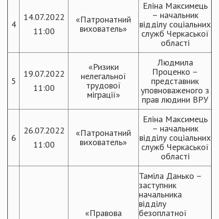
Еліна Максимець
– начальник
14.07.2022
«Патронатний
4
відділу соціальних
вихователь»
11:00
служб Черкаської
області
Людмила
«Ризики
Проценко –
19.07.2022
нелегальної
5
представник
трудової
11:00
уповноваженого з
міграції»
прав людини ВРУ
Еліна Максимець
– начальник
26.07.2022
«Патронатний
6
відділу соціальних
вихователь»
11:00
служб Черкаської
області
Таміла Данько –
заступник
начальника
відділу
«Правова
безоплатної