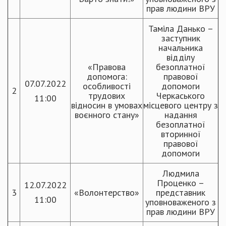
прав людини ВРУ
Таміла Данько –
заступник
начальника
відділу
«Правова
безоплатної
допомога:
правової
07.07.2022
особливості
допомоги
2
трудових
Черкаського
11:00
відносин в умовах
місцевого центру з
воєнного стану»
надання
безоплатної
вторинної
правової
допомоги
Людмила
Проценко –
12.07.2022
3
«Волонтерство»
представник
11:00
уповноваженого з
прав людини ВРУ