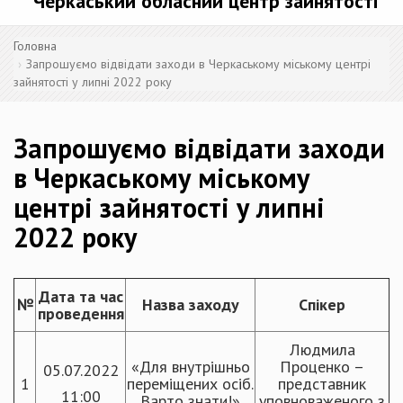
Черкаський обласний центр зайнятості
Головна
Запрошуємо відвідати заходи в Черкаському міському центрі
зайнятості у липні 2022 року
Запрошуємо відвідати заходи
в Черкаському міському
центрі зайнятості у липні
2022 року
Дата та час
№
Назва заходу
Спікер
проведення
Людмила
«Для внутрішньо
Проценко –
05.07.2022
1
переміщених осіб.
представник
11:00
Варто знати!»
уповноваженого з