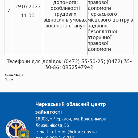
допомога:
правової
29.07.2022
особливості
допомоги
7
трудових
Черкаського
11:00
відносин в умовах
місцевого центру з
воєнного стану»
надання
безоплатної
вторинної
правової
допомоги
Телефони для довідок: (0472) 35-50-25; (0472) 35-
30-86; 0932547942
Анонс/Подія:
Подія
Черкаський обласний центр
зайнятості
18008, м. Черкаси, вул. Володимира
Ложешнікова, 56
e-mail: referent@ckocz.gov.ua