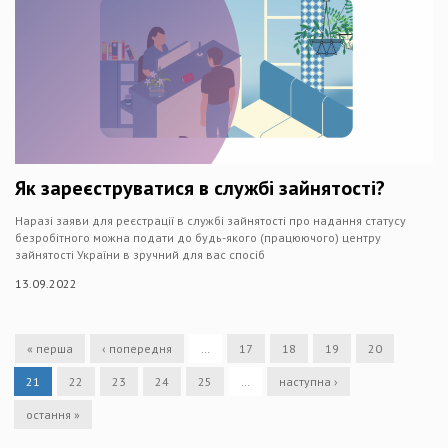
Як зареєструватися в службі зайнятості?
Наразі заяви для реєстрації в службі зайнятості про надання статусу
безробітного можна подати до будь-якого (працюючого) центру
зайнятості України в зручний для вас спосіб
13.09.2022
« перша
‹ попередня
…
17
18
19
20
21
22
23
24
25
…
наступна ›
остання »