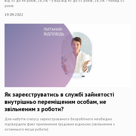
від 35 до 44 років; 28,3% – у віці від 45 до 55 років; 18,3% – понад 55
років
19.09.2022
Як зареєструватись в службі зайнятості
внутрішньо переміщеним особам, не
звільненим з роботи?
Для набуття статусу зареєстрованого безробітного необхідно
підтвердити факт припинення трудових відносин (звільнення з
останнього місця роботи)