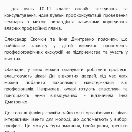
- для учнів 10-11 класів: онлайн тестування та
консультування, індивідуальні профконсультації, проведення
семінарів з метою оволодіння навичками коригування
власних професійних планів.
Олександр Скомкін та Інна Дмитренко пояснили, що
найбільше захвату у дітей викликає проведення
професіографічних екскурсій на підприємства та участь у
квестах.
«Заклади, у яких можна опанувати робітничі професії,
влаштовують цікаві Дні відкритих дверей, під час яких
можна побачити захоплюючі майстер-класи від
професіоналів. Наприклад, кухарі готують смаколики та
пригощають ними відвідувачів», - відзначила Інна
Дмитренко.
До того ж фахівці служби зайнятості організовують цікаві
інтерактивні івенти для молоді, що допомагають у виборі
професії. Це можуть бути змагання, брейн-ринги, тренінги