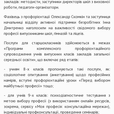
закладів: методисти, заступники директорів шкіл з виховної
роботи, педагоги-організатори.
Фахівець з профорієнтації Олександр Скомкін та заступниця
начальниці відділу активної підтримки безробітних Інна
Дмитренко наголосили на важливості свідомого вибору
професії випускниками шкіл, гімназій та ліцеїв.
Послуги для старшокласників здійснюються в межах
«Програми комплексного профорієнтаційного
супроводження учнів випускних класів закладів загальної
середньої освіти», що включає ряд етапів:
- учням 8-х класів пропонуються такі послуги, як:
соціологічне опитування (анкетування) щодо професійних
намірів, вступні профорієнтаційні уроки «Перед вибором
майбутньої професії» тощо;
- для учнів 9-х класів: психодіагностичне тестування з
метою вибору професії (з використанням онлайн ресурсів,
зокрема, сервісу «Моя професія: консультаційна мережа»),
індивідуальні профконсультації, проведення семінарів;