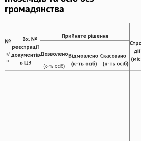
громадянства
Прийняте рішення
Вх. №
№
Стр
реєстрації
дії
Дозволено
п/
документів
Відмовлено
Скасовано
(міс
п
в ЦЗ
(к-ть осіб)
(к-ть осіб)
(к-ть осіб)