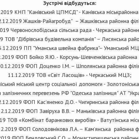
Зустрічі відбудуться:
.2019 КНП "Канівський ЦПМСД" - Канівська міськрайонна 
2.12.2019 Жашків-Райагробуд" – Жашківська районна філі
2019 Червонослобідська сільська рада - Черкаська районна
9 ТОВ "Дібрівська будівельна компанія" – Лисянська райо
5.12.2019 ПП "Уманська швейна фабрика"– Уманський МЦ
.2019 ФОП Бойко Я.Ю. - Корсунь-Шевченківська районна 
0.12.2019 ФОП Доценко І.М. – Шполянська районна філі
11.12.2019 ТОВ «Світ Ласощів» - Черкаський МЦЗ;
ський міський центр соціальної допомоги - Золотоніська
 залізничних перевезень РФ "Одеська залізниця" АТ "Укра
.12.2019 ФОП Кас’яненко Д.О. - Чигиринська районна філ
12.12.2019 ФОП Завіруха В.В. – Маньківська районна філія
19 ТОВ «Комбінат баранкових виробів» - Ватутінська місь
12.2019 ФОП Солодовнікова Л.А. – Кам’янська районна фі
2019 ФОП Бендовський С.О. – Монастирищенська районна