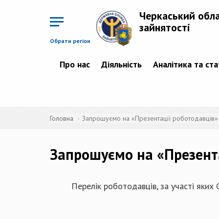
Перейти
до
Черкаський обл
основного
матеріалу
зайнятості
Обрати регіон
Про нас
Діяльність
Аналітика та ст
Головна
Запрошуємо на «Презентації роботодавців» 
Запрошуємо на «Презента
Перелік роботодавців, за участі яких