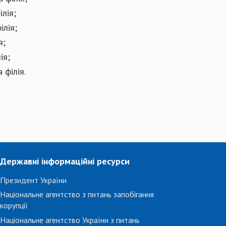
лія;
ілія;
я;
ія;
 філія.
Державні інформаційні ресурси
Президент України
Національне агентство з питань запобігання
корупції
Національне агентство України з питань