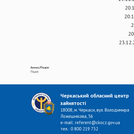
20.
20.1
2
20
23.12.
Анонс/Подія:
Подія
Черкаський обласний центр
зайнятості
18008, м. Черкаси, вул. Володимира
Ложешнікова, 56
e-mail: referent@ckocz.gov.ua
тел.: 0 800 219 732