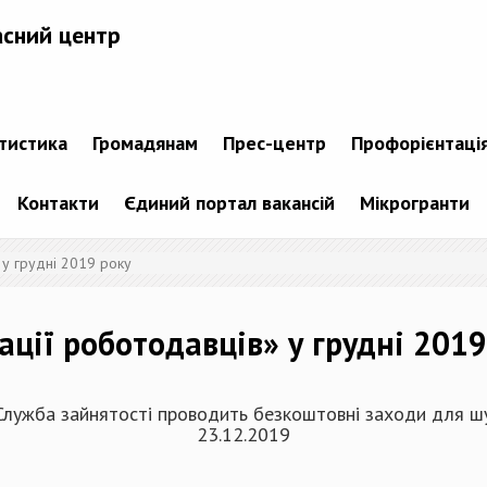
асний центр
атистика
Громадянам
Прес-центр
Профорієнтаці
Контакти
Єдиний портал вакансій
Мікрогранти
у грудні 2019 року
ції роботодавців» у грудні 2019
 Служба зайнятості проводить безкоштовні заходи для шу
23.12.2019