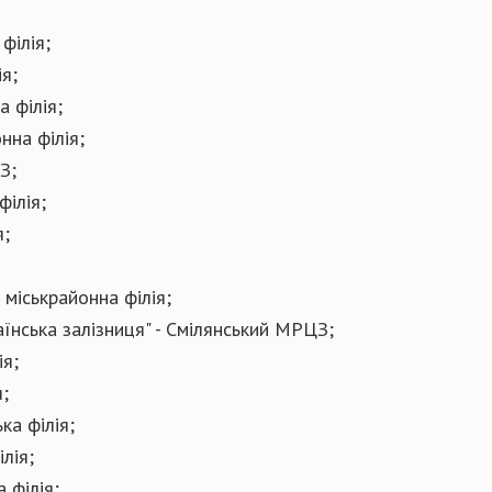
філія;
я;
 філія;
нна філія;
З;
філія;
я;
 міськрайонна філія;
їнська залізниця" - Смілянський МРЦЗ;
ія;
;
ка філія;
лія;
 філія;