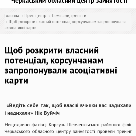
Черкаський обласний центр зайнятості
Головна
Прес-центр
Семінари, тренінги
Щоб розкрити власний потенціал, корсунчанам запропонували
асоціативні карти
Щоб розкрити власний
потенціал, корсунчанам
запропонували асоціативні
карти
«Ведіть себе так, щоб власні вчинки вас надихали
і надихали» Нік Вуйчіч
Нещодавно фахівці Корсунь-Шевченківської районної філії
Черкаського обласного центру зайнятості провели тренінг