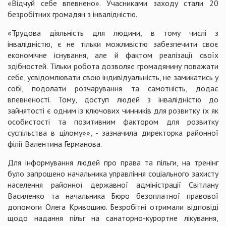
«Відчуй себе впевнено». Учасниками заходу стали 20
безробітних громадян з інвалідністю.
«Трудова діяльність для людини, в тому числі з
інвалідністю, є не тільки можливістю забезпечити своє
економічне існування, але й фактом реалізації своїх
здібностей. Тільки робота дозволяє громадянину поважати
себе, усвідомлювати свою індивідуальність, не замикатись у
собі, подолати розчарування та самотність, додає
впевненості. Тому, доступ людей з інвалідністю до
зайнятості є одним із ключових чинників для розвитку їх як
особистості та позитивним фактором для розвитку
суспільства в цілому»», - зазначила директорка районної
філії Валентина Германова.
Для інформування людей про права та пільги, на тренінг
було запрошено начальника управління соціального захисту
населення районної державної адміністрації Світлану
Василенко та начальника Бюро безоплатної правової
допомоги Олега Кривошию. Безробітні отримали відповіді
щодо надання пільг на санаторно-курортне лікування,