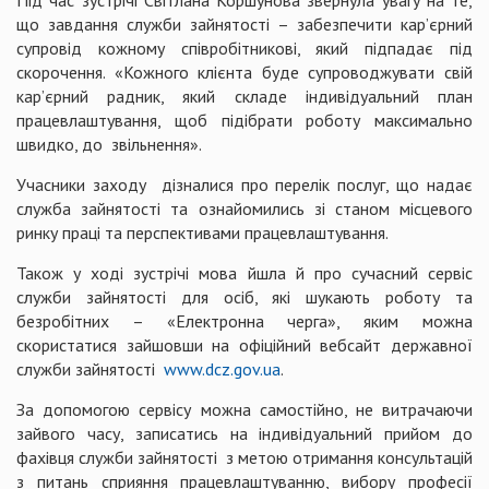
Під час зустрічі Світлана Коршунова звернула увагу на те,
що завдання служби зайнятості – забезпечити кар’єрний
супровід кожному співробітникові, який підпадає під
скорочення. «Кожного клієнта буде супроводжувати свій
кар’єрний радник, який складе індивідуальний план
працевлаштування, щоб підібрати роботу максимально
швидко, до звільнення».
Учасники заходу дізналися про перелік послуг, що надає
служба зайнятості та ознайомились зі станом місцевого
ринку праці та перспективами працевлаштування.
Також у ході зустрічі мова йшла й про сучасний сервіс
служби зайнятості для осіб, які шукають роботу та
безробітних – «Електронна черга», яким можна
скористатися зайшовши на офіційний вебсайт державної
служби зайнятості
www.dcz.gov.ua
.
За допомогою сервісу можна самостійно, не витрачаючи
зайвого часу, записатись на індивідуальний прийом до
фахівця служби зайнятості з метою отримання консультацій
з питань сприяння працевлаштуванню, вибору професії