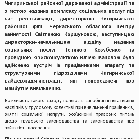
Чигиринської районної державної адміністрації та
з метою надання комплексу соціальних послуг під
час реорганізації, директоркою Чигиринської
районної філії Черкаського обласного центру
зайнятості Світланою Коршуновою, заступницею
директорки-начальницею відділу надання
соціальних послуг Тетяною Козубенко та
провідною юрисконсульткою Юлією Івановою було
здійснено зустріч із працівниками апарату та
структурними підрозділами Чигиринської
райдержадміністрації, які попереджені про
майбутнє вивільнення.
Важливість такого заходу полягає в запобіганні негативних
наслідків у трудовому колективі при вивільненні працівників,
знятті соціальної напруги, роз’ясненні правових питань
щодо трудового законодавства та законодавства про
зайнятість населення.