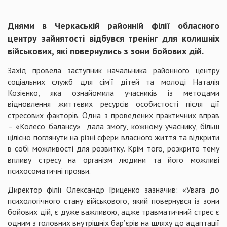
Днями в Черкаській районній філії обласного
центру зайнятості відбувся тренінг для колишніх
військових, які повернулись з зони бойових дій.
Захід провела заступник начальника районного центру
соціальних служб для сім’ї дітей та молоді Наталія
Козієнко, яка ознайомила учасників із методами
відновлення життєвих ресурсів особистості після дії
стресових факторів. Одна з проведених практичних вправ
– «Колесо балансу» дала змогу, кожному учаснику, більш
цілісно поглянути на різні сфери власного життя та відкрити
в собі можливості для розвитку. Крім того, розкрито тему
впливу стресу на організм людини та його можливі
психосоматичні прояви.
Директор філії Олександр Гриценко зазначив: «Увага до
психологічного стану військового, який повернувся із зони
бойових дій, є дуже важливою, адже травматичний стрес є
одним з головних внутрішніх бар’єрів на шляху до адаптації