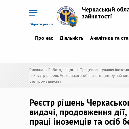
Перейти
до
Черкаський обл
основного
матеріалу
зайнятості
Обрати регіон
Про нас
Діяльність
Аналітика та ст
Головна
Роботодавцям
Працевлаштування іноземців
Реєстр рішень Черкаського обласного центру зайнятос
без громадянства
Реєстр рішень Черкасько
видачі, продовження дії,
праці іноземців та осіб 