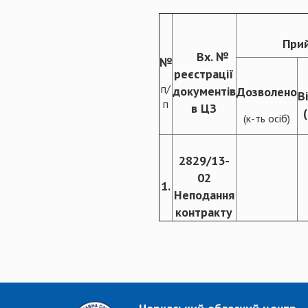
Прий
Вх. №
№
реєстрації
п/
документів
Дозволено
В
п
в ЦЗ
(к-ть осіб)
2829/13-
02
1.
Неподання
контракту