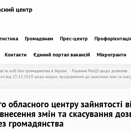
асний центр
атистика
Громадянам
Прес-центр
Профорієнтаці
Контакти
Єдиний портал вакансій
Мікрогранти
 та осіб без громадянства в Україні
Рішення РегЦЗ щодо дозволів
ті від 23.12.2019 щодо видачі, продовження дії, внесення змін та скасу
го обласного центру зайнятості 
 внесення змін та скасування доз
без громадянства