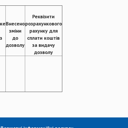
Реквізити
же
Внесено
розрахункового
зміни
рахунку для
з
до
сплати коштів
дозволу
за видачу
дозволу