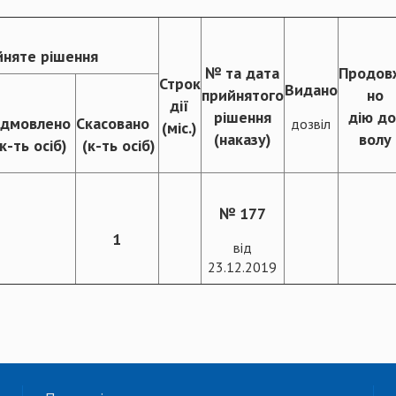
няте рішення
№ та дата
Продов
Строк
Видано
прийнятого
но
дії
рішення
дію до
ідмовлено
Скасовано
дозвіл
(міс.)
(наказу)
волу
(к-ть осіб)
(к-ть осіб)
№ 177
1
від
23.12.2019