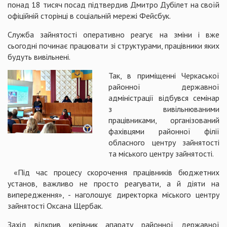
понад 18 тисяч посад підтвердив Дмитро Дубілет на своїй
офіційній сторінці в соціальній мережі Фейсбук.
Служба зайнятості оперативно реагує на зміни і вже
сьогодні починає працювати зі структурами, працівники яких
будуть вивільнені.
Так, в приміщенні Черкаської
районної державної
адміністрації відбувся семінар
з вивільнюваними
працівниками, організований
фахівцями районної філії
обласного центру зайнятості
та міського центру зайнятості.
«Під час процесу скорочення працівників бюджетних
установ, важливо не просто реагувати, а й діяти на
випередження», - наголошує директорка міського центру
зайнятості Оксана Щербак.
Захід відкрив керівник апарату районної державної