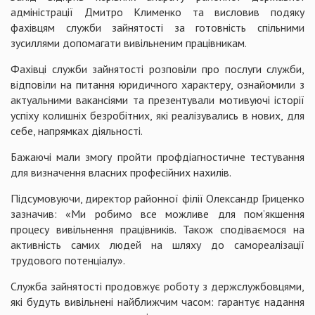
адміністрації Дмитро Клименко та висловив подяку
фахівцям служби зайнятості за готовність спільними
зусиллями допомагати вивільненим працівникам.
Фахівці служби зайнятості розповіли про послуги служби,
відповіли на питання юридичного характеру, ознайомили з
актуальними вакансіями та презентували мотивуючі історії
успіху колишніх безробітних, які реалізувались в нових, для
себе, напрямках діяльності.
Бажаючі мали змогу пройти профдіагностичне тестування
для визначення власних професійних нахилів.
Підсумовуючи, директор районної філії Олександр Гриценко
зазначив: «Ми робимо все можливе для пом’якшення
процесу вивільнення працівників. Також сподіваємося на
активність самих людей на шляху до самореалізації
трудового потенціалу».
Служба зайнятості продовжує роботу з держслужбовцями,
які будуть вивільнені найближчим часом: гарантує надання