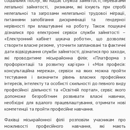
соціальних послуг, які надає служба зайнятості, перевагами
легальної зайнятості, ризиками, які існують при спробі
нелегальної та загрозами нелегальної трудової міграції,
питаннями запобігання дискримінації та гендерної
нерівності при влаштуванні на роботу. Також пошукачі
дізналися про електронні сервіси служби зайнятості –
«Електронний кабінет шукача роботи», що дозволяє
створити власне резюме, уточнити заплановані та фактичні
дати відвідування служби зайнятості, дізнатися про заходи,
які проводитиме міськрайонна філія; «Платформа з
профорієнтації та розвитку кар’єри» і «Моя професія:
консультаційна мережа», сервіси на яких можна пройти
тестування і визначити рівень власних професійних
інтересів, інтелекту та особисті схильності до певного виду
професійної діяльності та «Освітній портал», сервіс якого
допоможе безробітним розвивати власні навички,
необхідні для вдалого працевлаштування, отримати нові
компетенції та пройти професійне навчання.
Фахівці міськрайонної філії розповіли учасникам про
можливості професійного навчання, які мають