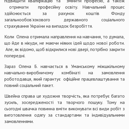
підвищити кваліфікацію та змінити професію, а також
отримати професійну освіту. Навчальний процес
здійснюється за рахунок коштів Фонду
загальнообов’язкового державного соціального
страхування України на випадок безробіття.
Коли Олена отримала направлення на навчання, то думала,
що йде в нікуди, не маючи ніяких ідей щодо нової роботи.
Але, як відомо, щоб відкрилися нові двері, потрібно закрити
попередні.
Зараз Олена Б. навчається в Уманському міжшкільному
навчально-виробничому комбінаті на замовлення
роботодавця, який гарантує офіційне працевлаштування та
повний соціальний пакет.
Швейна справа це художня творчість, яка потребує багато
зусиль, зосередженості та творчого пошуку. Тому на
сьогодні швачка повинна вміти виконувати всі види робіт з
виготовлення одягу за стандартами та індивідуальними
замовленнями.