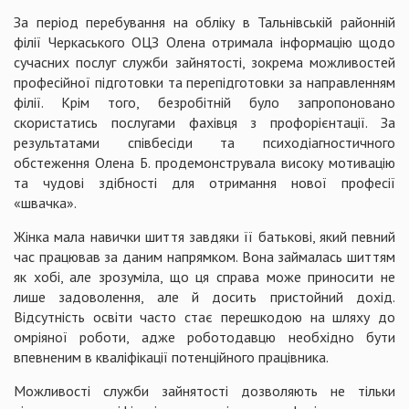
За період перебування на обліку в Тальнівській районній
філії Черкаського ОЦЗ Олена отримала інформацію щодо
сучасних послуг служби зайнятості, зокрема можливостей
професійної підготовки та перепідготовки за направленням
філії. Крім того, безробітній було запропоновано
скористатись послугами фахівця з профорієнтації. За
результатами співбесіди та психодіагностичного
обстеження Олена Б. продемонструвала високу мотивацію
та чудові здібності для отримання нової професії
«швачка».
Жінка мала навички шиття завдяки її батькові, який певний
час працював за даним напрямком. Вона займалась шиттям
як хобі, але зрозуміла, що ця справа може приносити не
лише задоволення, але й досить пристойний дохід.
Відсутність освіти часто стає перешкодою на шляху до
омріяної роботи, адже роботодавцю необхідно бути
впевненим в кваліфікації потенційного працівника.
Можливості служби зайнятості дозволяють не тільки