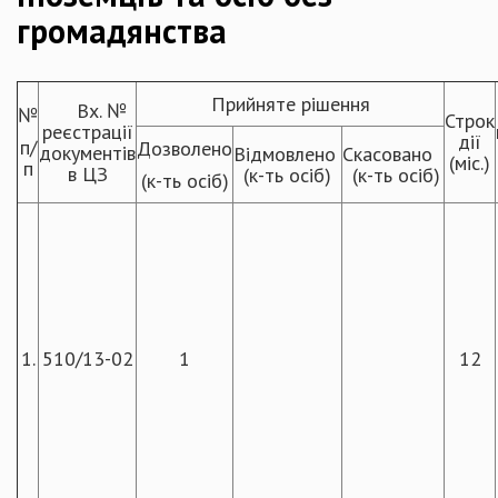
громадянства
Прийняте рішення
Вх. №
№
Строк
реєстрації
дії
п/
Дозволено
документів
Відмовлено
Скасовано
(міс.)
п
в ЦЗ
(к-ть осіб)
(к-ть осіб)
(к-ть осіб)
1.
510/13-02
1
12