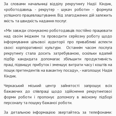
За словами начальниці відділу рекрутингу Надії Кіндик,
«роботодавець - рекрутер - шукач роботи» - формула
успішного працевлаштування. Від злагоджених дій залежить
якість та швидкість надання послуг.
«Ми завжди спонукаємо роботодавців постійно працювати
над своїм іміджем та проводити серйозну роботу щодо
інформування цільової аудиторії про привабливі аспекти
своєї корпоративної культури. Останнім часом послуга
рекрутингу стала досить затребуваною, оскільки вдалий
підбір кандидата допомагає збільшити продуктивність
праці, підвищує прибуток і зменшує витрати часу і коштів на
пошук претендентів на вакантну посаду», - наголошує Надія
Кіндик.
Черкаський міський центр зайнятості запрошує всіх
бажаючих до співпраці щодо здійснення рекрутингової
форми роботи і пропонує допомогу в якісному підборі
персоналу та пошуку бажаної роботи.
За детальною інформацією звертайтесь за телефонами: