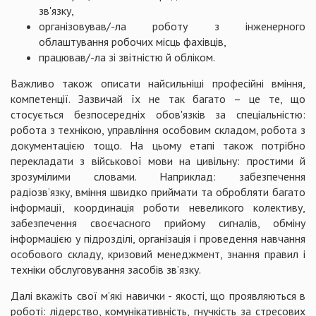
зв'язку,
організовував/-ла роботу з інженерного
облаштування робочих місць фахівців,
працював/-ла зі звітністю й обліком.
Важливо також описати найсильніші професійні вміння,
компетенції. Зазвичай їх не так багато – це те, що
стосується безпосередніх обов'язків за спеціальністю:
робота з технікою, управління особовим складом, робота з
документацією тощо. На цьому етапі також потрібно
перекладати з військової мови на цивільну: простими й
зрозумілими словами. Наприклад: забезпечення
радіозв’язку, вміння швидко приймати та обробляти багато
інформації, координація роботи невеликого колективу,
забезпечення своєчасного прийому сигналів, обміну
інформацією у підрозділі, організація і проведення навчання
особового складу, кризовий менеджмент, знання правил і
техніки обслуговування засобів зв’язку.
Далі вкажіть свої м’які навички - якості, що проявляються в
роботі: лідерство, комунікативність, гнучкість за стресових