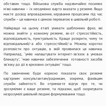
обставин тощо. Військова служба надзвичайно посилює
м’які навички – їх неодмінно варто вказати у резюме. Якщо
маєте досвід впровадження, керування процесами під час
служби – ця навичка є цінною перевагою в цивільній роботі.
Найкраще на цьому етапі уникати шаблонних фраз, які
можна знайти у кожному резюме, як-от стресостійкість,
відповідальність, пунктуальність. Краще розкрити, чому ти
відповідальний/-а або стресостійкий/-а. Можеш коротко
розповісти про ситуацію, в якій проявилася ця навичка.
Наприклад, “умію налаштувати інтернет-зв'язок в умовах
блекауту”, “маю навички забезпечення готовності засобів
зв'язку до дії в кризових ситуаціях” тощо.
По закінченню буде корисно показати своє резюме
кар’єрним консультантам/радникам, зокрема, фахівцям
служби зайнятості. Ви отримаєте відгук про те, чи
зрозумілим є ваше резюме, та підказки, щоб скоригувати
незрозумілі цивільній людині формулювання тощо.