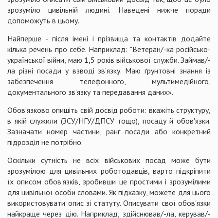
зрозуміло цивільній людині. Наведені нижче поради
допоможуть в цьому.
Найперше - після імені і прізвища та контактів додайте
кілька речень про себе. Наприклад: "Ветеран/-ка російсько-
української війни, маю 1,5 років військової служби. Займав/-
ла різні посади у взводі зв’язку. Маю ґрунтовні знання із
забезпечення телефонного, мультимедійного,
документального зв’язку та передавання даних».
Обов’язково опишіть свій досвід роботи: вкажіть структуру,
в якій служили (ЗСУ/НГУ/ДПСУ тощо), посаду й обов'язки.
Зазначати номер частини, ранг посади або конкретний
підрозділ не потрібно.
Оскільки сутність не всіх військових посад може бути
зрозумілою для цивільних роботодавців, варто підкріпити
їх описом обов'язків, зробивши це простими і зрозумілими
для цивільної особи словами. Як підказку, можете для цього
використовувати опис зі статуту. Описувати свої обов'язки
найкраще через дію. Наприклад, здійснював/-ла, керував/-