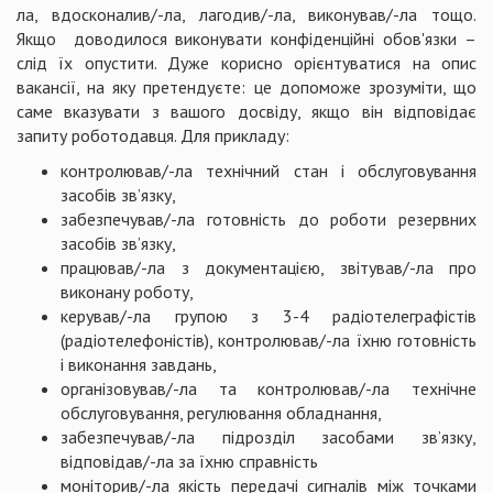
ла, вдосконалив/-ла, лагодив/-ла, виконував/-ла тощо.
Якщо доводилося виконувати конфіденційні обов'язки –
слід їх опустити. Дуже корисно орієнтуватися на опис
вакансії, на яку претендуєте: це допоможе зрозуміти, що
саме вказувати з вашого досвіду, якщо він відповідає
запиту роботодавця. Для прикладу:
контролював/-ла технічний стан і обслуговування
засобів зв’язку,
забезпечував/-ла готовність до роботи резервних
засобів зв’язку,
працював/-ла з документацією, звітував/-ла про
виконану роботу,
керував/-ла групою з 3-4 радіотелеграфістів
(радіотелефоністів), контролював/-ла їхню готовність
і виконання завдань,
організовував/-ла та контролював/-ла технічне
обслуговування, регулювання обладнання,
забезпечував/-ла підрозділ засобами зв’язку,
відповідав/-ла за їхню справність
моніторив/-ла якість передачі сигналів між точками