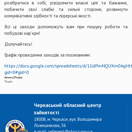
розібратися в собі, усвідомити власні цілі та бажання,
побачити свої слабкі та сильні сторони, розвинути
комунікативні здібності та лідерські якості.
Всі ці заходи допоможуть вам при пошуку роботи та
побудові кар’єри!
Долучайтесь!
Графік проведення заходів за посиланням:
https://docs.google.com/spreadsheets/d/1GdPmNQUXm0AgHt
gid=0#gid=0
Анонс/Подія:
Подія
Черкаський обласний центр
зайнятості
18008, м. Черкаси, вул. Володимира
Ложешнікова, 56
e-mail: referent@ckocz.gov.ua