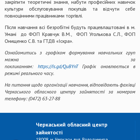
закріпити теоретичні знання, набути професійних навичок
культури обслуговування покупців та відчути себе
повноцінними працівниками торгівлі.
Після навчання всі безробітні будуть працевлаштовані в м.
Умані до ФОП Кравчук В.М., ФОП Уголькова С.Л., ФОП
Онищенко С.В. та ГТДВ «Іскра».
Ознайомитись з графіком формування навчальних груп
можна за
покликанням:
https://is.gd/QuBYnT
Графік
оновлюється в
режимі реального часу.
На питання щодо організації навчання, відповідають фахівці
Черкаського обласного центру зайнятості за номером
телефону:
(0472) 63-27-88
Черкаський обласний центр
зайнятості
18008, м. Черкаси, вул. Володимира