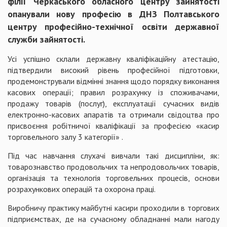
філії Черкаського обласного центру зайнятості
опанували нову професію в ДНЗ Полтавського
центру професійно-технічної освіти державної
служби зайнятості.
Усі успішно склали державну кваліфікаційну атестацію,
підтвердили високий рівень професійної підготовки,
продемонстрували відмінні знання щодо порядку виконання
касових операції; правил розрахунку із споживачами,
продажу товарів (послуг), експлуатації сучасних видів
електронно-касових апаратів та отримали свідоцтва про
присвоєння робітничої кваліфікації за професією «касир
торговельного залу 3 категорії» .
Під час навчання слухачі вивчали такі дисципліни, як:
товарознавство продовольчих та непродовольчих товарів,
організація та технологія торговельних процесів, основи
розрахункових операцій та охорона праці.
Виробничу практику майбутні касири проходили в торгових
підприємствах, де на сучасному обладнанні мали нагоду