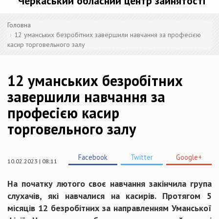
Черкаський обласний центр зайнятості
Головна
12 уманських безробітних завершили навчання за професією
касир торговельного залу
12 уманських безробітних
завершили навчання за
професією касир
торговельного залу
Facebook
Twitter
Google+
10.02.2023 | 08:11
На початку лютого своє навчання закінчила група
слухачів, які навчалися на касирів. Протягом 5
місяців 12 безробітних за направленням Уманської