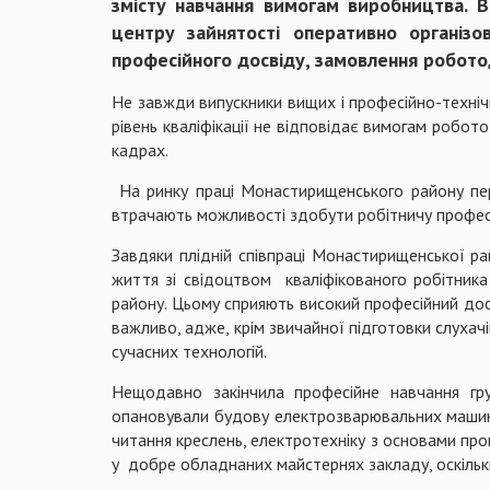
змісту навчання вимогам виробництва. 
центру зайнятості оперативно організо
професійного досвіду, замовлення робото
Не завжди випускники вищих і професійно-технічн
рівень кваліфікації не відповідає вимогам робо
кадрах.
На ринку праці Монастирищенського району пер
втрачають можливості здобути робітничу професі
Завдяки плідній співпраці Монастирищенської р
життя зі свідоцтвом кваліфікованого робітник
району. Цьому сприяють високий професійний досв
важливо, адже, крім звичайної підготовки слухач
сучасних технологій.
Нещодавно закінчила професійне навчання гру
опановували будову електрозварювальних машин, 
читання креслень, електротехніку з основами про
у добре обладнаних майстернях закладу, оскіль