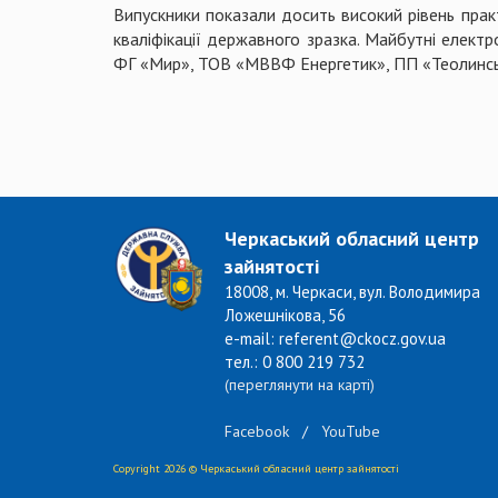
Випускники показали досить високий рівень практ
кваліфікації державного зразка. Майбутні елек
ФГ «Мир», ТОВ «МВВФ Енергетик», ПП «Теолинськ
Черкаський обласний центр
зайнятості
18008, м. Черкаси, вул. Володимира
Ложешнікова, 56
e-mail: referent@ckocz.gov.ua
тел.: 0 800 219 732
(переглянути на карті)
Facebook
/
YouTube
Copyright 2026 © Черкаський обласний центр зайнятості