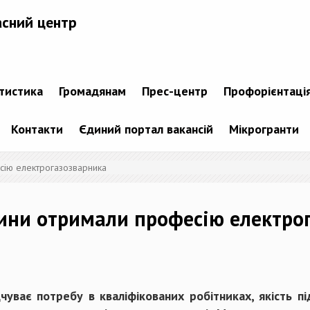
асний центр
атистика
Громадянам
Прес-центр
Профорієнтаці
Контакти
Єдиний портал вакансій
Мікрогранти
сію електрогазозварника
ини отримали професію електро
дчуває потребу в кваліфікованих робітниках, якість п