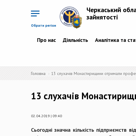
Перейти
до
Черкаський обл
основного
матеріалу
зайнятості
Обрати регіон
Про нас
Діяльність
Аналітика та ст
Головна
13 слухачів Монастирищини отримали профе
13 слухачів Монастирищ
02.04.2019 | 09:40
Сьогодні значна кількість підприємств ві