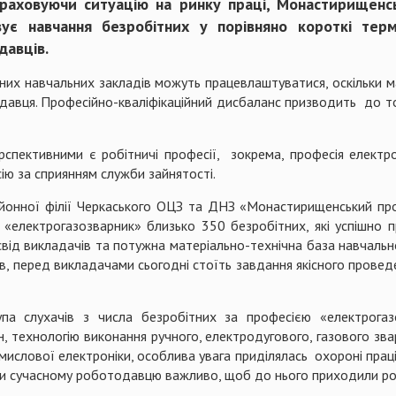
Враховуючи ситуацію на ринку праці, Монастирищенсь
вує навчання безробітних у порівняно короткі тер
давців.
их навчальних закладів можуть працевлаштуватися, оскільки ма
тодавця. Професійно-кваліфікаційний дисбаланс призводить до т
спективними є робітничі професії, зокрема, професія електро
ю за сприянням служби зайнятості.
айонної філії Черкаського ОЦЗ та ДНЗ «Монастирищенський про
а «електрогазозварник» близько 350 безробітних, які успішно
ід викладачів та потужна матеріально-технічна база навчально
ів, перед викладачами сьогодні стоїть завдання якісного проведе
па слухачів з числа безробітних за професією «електрогазо
технологію виконання ручного, електродугового, газового зва
мислової електроніки, особлива увага приділялась охороні пра
ки сучасному роботодавцю важливо, щоб до нього приходили роб