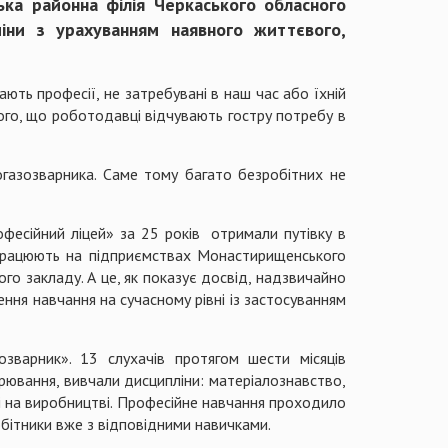
ка районна філія Черкаського обласного
міни з урахуванням наявного життєвого,
ють професії, не затребувані в наш час або їхній
ого, що роботодавці відчувають гостру потребу в
газозварника. Саме тому багато безробітних не
фесійний ліцей» за 25 років отримали путівку в
 працюють на підприємствах Монастирищенського
го закладу. А це, як показує досвід, надзвичайно
ння навчання на сучасному рівні із застосуванням
зварник». 13 слухачів протягом шести місяців
рювання, вивчали дисципліни: матеріалознавство,
ці на виробництві. Професійне навчання проходило
ітники вже з відповідними навичками.