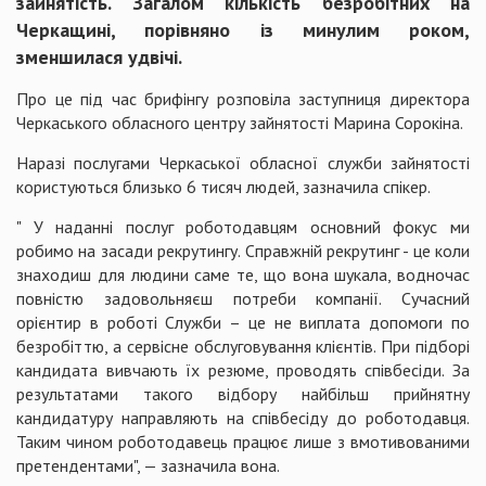
зайнятість. Загалом кількість безробітних на
Черкащині, порівняно із минулим роком,
зменшилася удвічі.
Про це під час брифінгу розповіла заступниця директора
Черкаського обласного центру зайнятості Марина Сорокіна.
Наразі послугами Черкаської обласної служби зайнятості
користуються близько 6 тисяч людей, зазначила спікер.
" У наданні послуг роботодавцям основний фокус ми
робимо на засади рекрутингу. Справжній рекрутинг - це коли
знаходиш для людини саме те, що вона шукала, водночас
повністю задовольняєш потреби компанії. Сучасний
орієнтир в роботі Служби – це не виплата допомоги по
безробіттю, а сервісне обслуговування клієнтів. При підборі
кандидата вивчають їх резюме, проводять співбесіди. За
результатами такого відбору найбільш прийнятну
кандидатуру направляють на співбесіду до роботодавця.
Таким чином роботодавець працює лише з вмотивованими
претендентами", — зазначила вона.