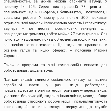
спеціальностей, за якими можна отримати ваучер. У
переліку їх 123. Серед них професій 78, решта —
спеціальності. Це й ІТ-сфера, і будівництво, і психологія, і
соціальна робота. У цьому році понад 300 черкащан
отримали такі ваучери. Максимальна вартість і сертифікату і
ваучера — це десять прожиткових мінімумів для
працездатних громадян, тобто майже 27 тисяч гривень. Для
прикладу, нещодавно понад 60 людей завершили навчання
за спеціальністю психологія. Це люди, які працюють в
освітній галузі та інших сферах", — пояснила Марина
Сорокіна.
Також є програми та різні компенсаційні виплати для
роботодавців, додала вона:
"Це компенсації єдиного соціального внеску та частина
заробітної плати у разі, якщо роботодавці
працевлаштовують різні категорії громадян — переселенців,
учасників бойових дій, людей з інвалідністю, молодь. Якщо
роботодавці створюють робочі місця і працевлаштовують
таких людей, то вони можуть звернутися до служби