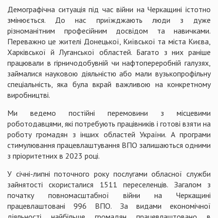
Демографічна ситуація під час війни на Черкащині істотно
змінюється. До нас приїжджають люди з дуже
різноманітним професійним досвідом та навичками.
Переважно це жителі Донецької, Київської та міста Києва,
Харківської й Луганської областей. Багато з них раніше
працювали в гірничодобувній чи нафтопереробній галузях,
займалися науковою діяльністю або мали вузькопрофільну
спеціальність, яка була вкрай важливою на конкретному
виробництві.
Ми ведемо постійні перемовини з місцевими
роботодавцями, які потребують працівників і готові взяти на
роботу громадян з інших областей України. А програми
стимулювання працевлаштування ВПО залишаються одними
з пріоритетних в 2023 році.
У січні-липні поточного року послугами обласної служби
зайнятості скористалися 1511 переселенців. Загалом з
початку повномасштабної війни на Черкащині
працевлаштовані 996 ВПО. За видами економічної
діяльності найбільше громадян працевлаштовано в