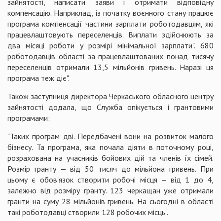
зайнятості, написати заяви і отримати відповідну
компенсацію. Наприклад, із початку воєнного стану працює
програма компенсації частини зарплати роботодавцям, які
працевлаштовують переселенців. Виплати здійснюють за
два місяці роботи у розмірі мінімальної зарплати". 680
роботодавців області за працевлаштованих понад тисячу
переселенців отримали 13,5 мільйонів гривень. Наразі ця
програма теж діє".
Також заступниця директора Черкаського обласного центру
зайнятості додала, що Служба опікується і грантовими
програмами:
"Таких програм дві. Передбачені вони на розвиток малого
бізнесу. Та програма, яка почала діяти в поточному році,
розрахована на учасників бойових дій та членів їх сімей.
Розмір гранту — від 50 тисяч до мільйона гривень. При
цьому є обов'язок створити робочі місця — від 1 до 4,
залежно від розміру гранту. 123 черкащан уже отримали
гранти на суму 28 мільйонів гривень. На сьогодні в області
такі роботодавці створили 128 робочих місць".