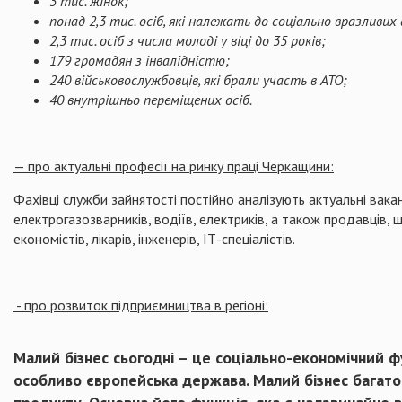
3 тис. жінок;
понад 2,3 тис. осіб, які належать до соціально вразли
2,3 тис. осіб з числа молоді у віці до 35 років;
179 громадян з інвалідністю;
240 військовослужбовців, які брали участь в АТО;
40 внутрішньо переміщених осіб.
— про актуальні професії на ринку праці Черкащини:
Фахівці служби зайнятості постійно аналізують актуальні вакан
електрогазозварників, водіїв, електриків, а також продавців, 
економістів, лікарів, інженерів, ІТ-спеціалістів.
- про
розвиток підприємництва в регіоні:
Малий бізнес сьогодні – це соціально-економічний ф
особливо європейська держава. Малий бізнес багато 