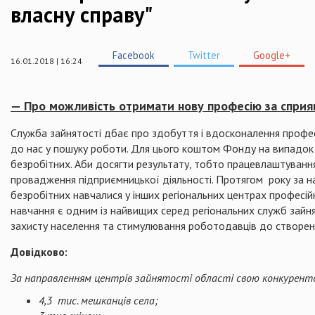
власну справу"
Facebook
Twitter
Google+
16.01.2018 | 16:24
— Про можливість отримати нову професію за сприян
Служба зайнятості дбає про здобуття і вдосконалення професі
до нас у пошуку роботи. Для цього коштом Фонду на випадок б
безробітних. Аби досягти результату, тобто працевлаштуванн
провадження підприємницької діяльності. Протягом року за на
безробітних навчалися у інших регіональних центрах професійн
навчання є одним із найвищих серед регіональних служб зайн
захисту населення та стимулювання роботодавців до створенн
Довідково
:
За направленням центрів зайнятості області свою конкуренто
4,3 тис. мешканців села;