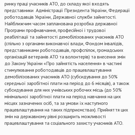
ринку праці учасників АТО, до складу
якої
входять
представники
Адміністрації
Президента України
,
Федерації
роботодавців Украї
ни,
Державної служби зайнятості
.
Найближчим
часом
запланована
розробка
державної
Програми
профнавчання, професійної і трудової
реабілітації
та зайнятості демобілізованих учасників АТО
(
спільно
з органами
виконавчої
влади
, Фондом
інвалідів
,
представниками
роботодавців,
профспілок
, громадських
організацій
ветеранів
АТО та
волонтерів
) та
внесення
змін
до Закону України «Про зайнят
і
сть населення» в
частині
стимулювання
роботодавців до працевлаштування
демобілізованих учасників АТО (
субсидування
до 50%
середньої
заробітної
плати на
період
до 6
місяців
), а також
субсидування
для них
учнівських
робочих
місць
(до 50%
мінімальної
заробітної
плати на
період
навчання на цих
місцях
зазначених
осіб, та
за умови їх
наступного
працевлаштування на таких
п
ідприємствах
).
Прийняття
цих
змін
на державному
р
івні
розширить
можливості
працевлаштування та
соціального
захисту
учасників АТО.