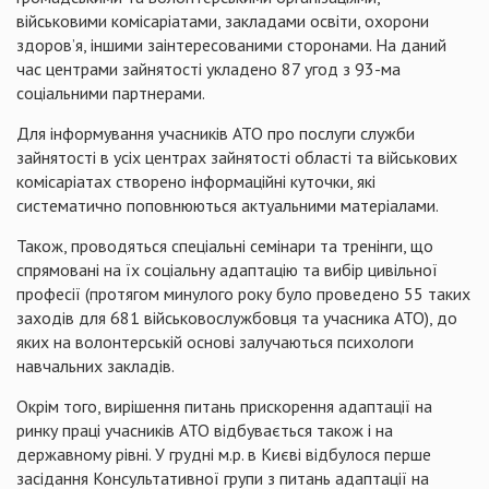
військовими комісаріатами,
закладами освіти, охорони
здоров’я, іншими заінтересованими сторонами. На даний
час центрами зайнятості укладено 87 угод з 93-ма
соціальними партнерами.
Для інформування учасників АТО про послуги служби
зайнятості в усіх центрах зайнятості області та
військових
комісаріатах
створено інформаційні куточки, які
систематично поповнюються актуальними матеріа­лами.
Також, проводяться спеціальні семінари та тренінги, що
спрямовані на їх соціальну адаптацію та вибір цивільної
професії (протягом минулого року було проведено 55 таких
заходів для 681 військовослужбовця та учасника АТО), до
яких на волонтерській основі залучаються психологи
навчальних закладів.
Окрім
того, вирішення питань
прискорення
адаптації на
ринку праці учасників АТО
відбувається
також і на
державному
рівні
. У
грудні
м.р. в
Києві
відбулося
перше
засідання
К
онсультативної
групи
з питань адаптації на