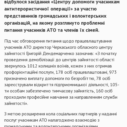
відбулося засідання «Центру допомоги учасникам
антитерористичної операції» за участю
представників громадських і волонтерських
організацій, на якому розглянуто проблемні
питання учасників АТО та членів їх сімей.
Під час обговорення питання щодо працевлаштування
учасників АТО директор Черкаського обласного центру
зайнятості Григорій Дендемарченко зазначив: «З початку
проведення демобілізації до центрів зайнятості області
звернулось 1012 колишніх воїнів, кожен з них отримав
профорієнтаційні послуги, 178 осіб працевлаштовані, 973
призначено виплату допомоги по безробіттю, 78 осіб
зареєстрували відкриття підприємницької діяльності, 105-
ти особам забезпечено тимчасову зайнятість, 160 осіб
проходили професійне навчання за направленням служби
зайнятості».
З метою розширення кола соціальних партнерів у наданні
послуг учасникам АТО налагоджено взаємодію з
громадськими та волонтерськими організаціями,