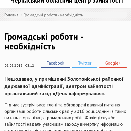
Черкаський обласний центр зайнятості
Головна
Громадські роботи - необхідність
Громадські роботи -
необхідність
Facebook
Twitter
Google+
09.03.2016 | 08:12
Нещодавно, у приміщенні
Золотоніської
районної
державної адміністрації, центром зайнятості
організований захід «День інформування».
Під час зустрічі висвітлені та обговорені важливі питання
організації роботи сільських рад у 2016 році. Одним із таких
питань є організація громадських робіт. Фахівці служби
зайнятості надали учасникам заходу вичерпну інформацію
щодо організації та проведення громадських робіт за