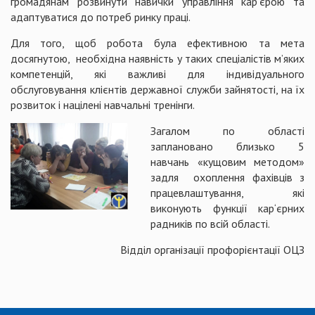
громадянам розвинути навички управління кар’єрою та
адаптуватися до потреб ринку праці.
Для того, щоб робота була ефективною та мета
досягнутою, необхідна наявність у таких спеціалістів м’яких
компетенцій, які важливі для індивідуального
обслуговування клієнтів державної служби зайнятості, на їх
розвиток і націлені навчальні тренінги.
Загалом по області
заплановано близько 5
навчань «кущовим методом»
задля охоплення фахівців з
працевлаштування, які
виконують функції кар‘єрних
радників по всій області.
Відділ організації профорієнтації ОЦЗ