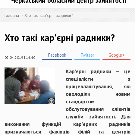
Черкаський обласний центр зайнятості
Головна
Хто такі кар'єрні радники?
Хто такі кар'єрні радники?
Facebook
Twitter
Google+
02.04.2019 | 14:40
Кар’єрні радники – це
спеціалісти з
працевлаштування, які
оволоділи новим
стандартом
обслуговування клієнтів
служби зайнятості. Для
виконання функцій кар’єрних радників
призначаються фахівців філій та центрів