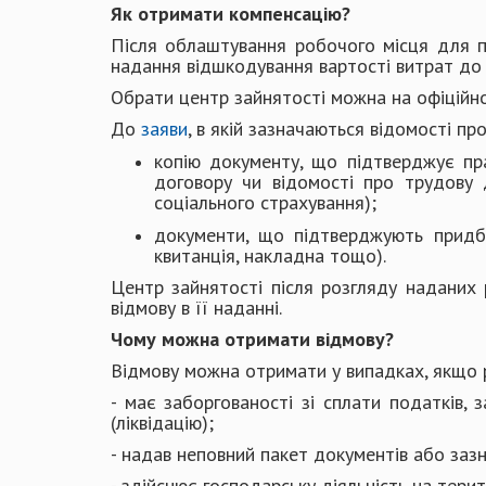
Як отримати компенсацію?
Після облаштування робочого місця для 
надання відшкодування вартості витрат до 
Обрати центр зайнятості можна на офіційн
До
заяви
, в якій зазначаються відомості п
копію документу, що підтверджує пр
договору чи відомості про трудову 
соціального страхування);​
документи, що підтверджують придба
квитанція, накладна тощо).
Центр зайнятості після розгляду наданих
відмову в її наданні.
Чому можна отримати відмову?
Відмову можна отримати у випадках, якщо
- має заборгованості зі сплати податків,
(ліквідацію);
- надав неповний пакет документів або заз
- здійснює господарську діяльність на терито