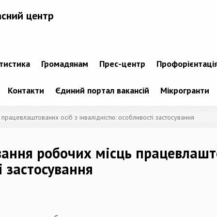
асний центр
атистика
Громадянам
Прес-центр
Профорієнтаці
Контакти
Єдиний портал вакансій
Мікрогранти
працевлаштованих осіб з інвалідністю: особливості застосування
ання робочих місць працевлашто
і застосування