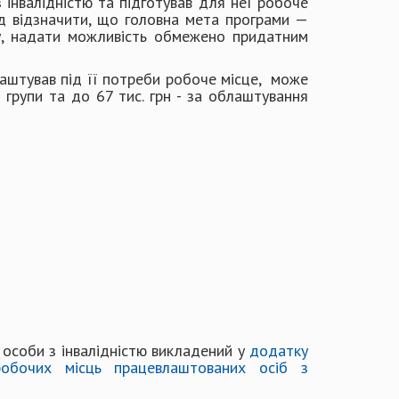
інвалідністю та підготував для неї робоче
ід відзначити, що головна мета програми —
гу, надати можливість обмежено придатним
аштував під її потреби робоче місце, може
 групи та до 67 тис. грн - за облаштування
особи з інвалідністю викладений у
додатку
обочих місць працевлаштованих осіб з