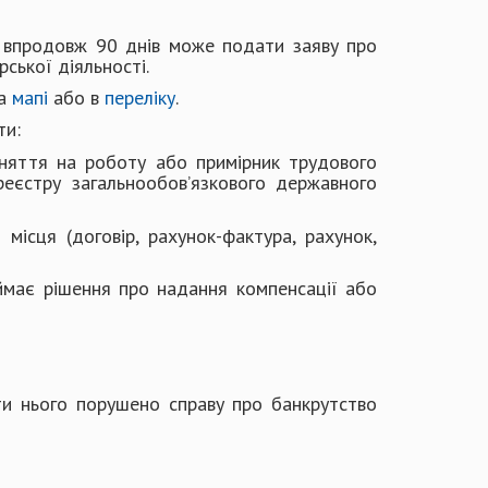
 впродовж 90 днів може подати заяву про
ської діяльності.
на
мапі
або в
переліку
.
и:​
няття на роботу або примірник трудового
реєстру загальнообов’язкового державного
ісця (договір, рахунок-фактура, рахунок,
ймає рішення про надання компенсації або
оти нього порушено справу про банкрутство