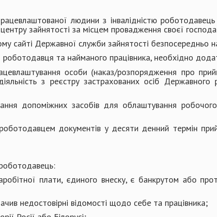
працевлаштованої людини з інвалідністю роботодавець
центру зайнятості за місцем провадження своєї господар
ому сайті Державної служби зайнятості безпосередньо 
ро роботодавця та найманого працівника, необхідно додат
ацевлаштування особи (наказ/розпорядження про прий
діяльність з реєстру застрахованих осіб Державного 
ння допоміжних засобів для облаштування робочого м
 роботодавцем документів у десяти денний термін при
 роботодавець:
 заробітної плати, єдиного внеску, є банкрутом або пр
начив недостовірні відомості щодо себе та працівника;
рії Росії або Білорусі;