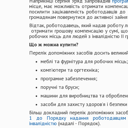
Наприкінці серпня Уряд запровадив
програ
місце, має можливість отримати компенсац
посилити зацікавленість роботодавців до
громадянам повернутися до активної зайнят
Відтак, роботодавець, який надав роботу 
отримати грошову компенсацію у сумі, що н
робочих місць для людей з інвалідністю ІІ г
Що ж можна купити?
Перелік допоміжних засобів досить великий.
меблі та фурнітура для робочих місць;
комп’ютери та оргтехніка;
програмне забезпечення;
поручні та бруси;
машини для виробництва та оброблен
засоби для захисту здоров’я і безпеки
Більш докладний перелік допоміжних засоб
1 до Порядку надання роботодавцям к
інвалідністю
(надалі - Порядок).