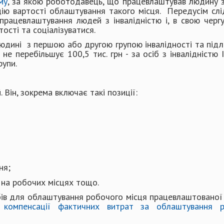
му
, за якою роботодавець, що працевлаштував людину з 
ію вартості облаштування такого місця. Передусім сл
 працевлаштування людей з інвалідністю і, в свою чер
ості та соціалізуватися.
людині з першою або другою групою інвалідності та підл
е перебільшує 100,5 тис. грн - за осіб з інвалідністю І
рупи.
 Він, зокрема включає такі позиції:
ня;
 на робочих місцях тощо.
ів для облаштування робочого місця працевлаштованої 
омпенсації фактичних витрат за облаштування р