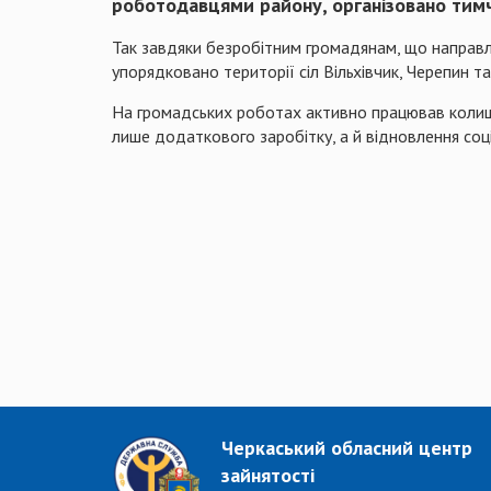
роботодавцями району, організовано тимч
Так завдяки безробітним громадянам, що направл
упорядковано території сіл
Вільхівчик
,
Черепин
т
На громадських роботах активно працював колишн
лише додаткового заробітку, а й відновлення соці
Черкаський обласний центр
зайнятості