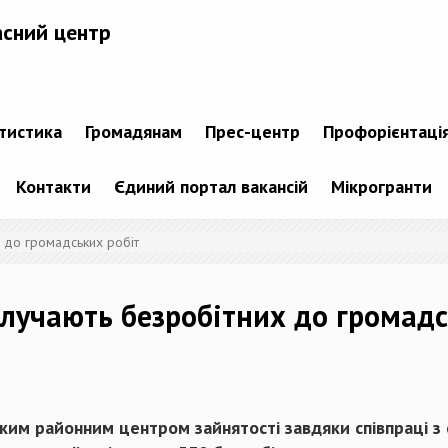
асний центр
атистика
Громадянам
Прес-центр
Профорієнтаці
Контакти
Єдиний портал вакансій
Мікрогранти
 до громадських робіт
лучають безробітних до громадс
им районним центром зайнятості завдяки співпраці з