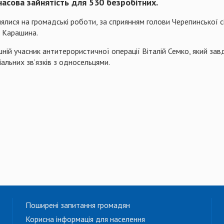
асова зайнятість для 530 безробітних.
ялися на громадські роботи, за сприянням голови
Черепинської
с
а
Карашина
.
ій учасник антитерористичної операції Віталій
Семко
, який за
альних зв’язків з односельцями.
Поширені запитання громадян
Корисна інформація для населення