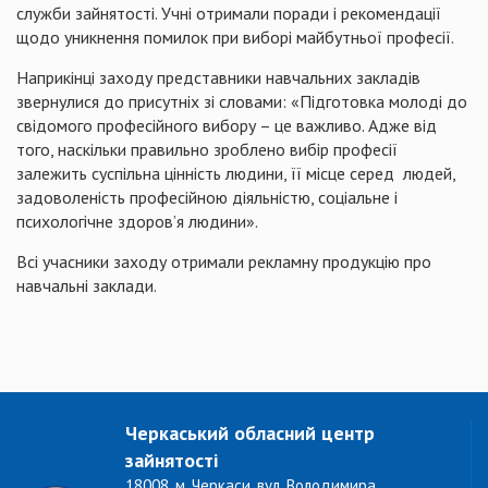
служби зайнятості.
Учні
отримали
поради
і
рекомендації
щодо
уникнення
помилок
при
виборі
майбутньої
професії.
Наприкінці
заходу представники навчальних
закладів
звернулися
до
присутніх
зі словами: «
П
ідготовка
молоді до
свідомого
професійного
вибору
– це важливо. Адже від
того,
наскільки
правильно
зроблено
вибі
р
професії
залежить
суспільна
цінність
людини,
її
місце
серед
людей,
задоволеність
професійною
діяльністю
,
соціальне
і
психологічне
здоров’я
людини».
Вс
і
учасники
заходу
отримали
рекламну
продукцію
про
навчальні
заклади
.
Черкаський обласний центр
зайнятості
18008, м. Черкаси, вул. Володимира