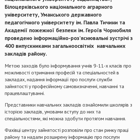
Білоцерківського
національного
аграрного
університету
,
Уманського
державного
педагогічного
університету
ім
. Павла
Тичини
та
Академії
пожежної
безпеки
ім
.
Героїв
Чорнобиля
проведено
інформаційно-роз’яснювальні
зустрічі
з
400
випускниками
загальноосвітніх
навчальних
закладі
в
району.
Метою заходів
було
інформування
учнів
9-11-х
класів
про
можливості отримання професій та
спеціальностей
в
закладах, надання інформації про послуги служби
зайнятості у професійному самовизначенні,
навчанні
та
працевлаштуванні.
Представники навчальних
закладів
ознайомили
школярів
з
історією
закладів
,
умовами
вступу
до них та
спец
іальностями
, які
можна
здобути
протягом
навчання.
Фахівці центру зайнятості
розповіли
про стан ринку праці
району та
надали
розширену
інформацію про послуги