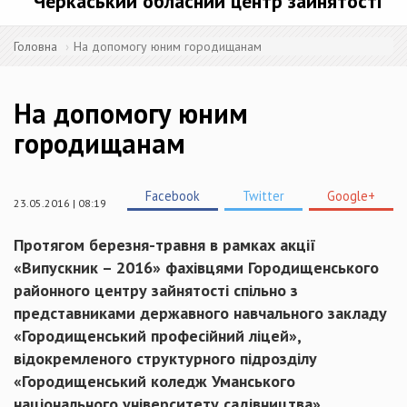
Черкаський обласний центр зайнятості
Головна
На допомогу юним городищанам
На допомогу юним
городищанам
Facebook
Twitter
Google+
23.05.2016 | 08:19
Протягом
березня-травня
в рамках акції
«
Випускник
– 2016»
фахівцями
Городищенського
районного центру зайнятості
спільно
з
представниками
державного навчального закладу
«Городищ
енський
професійний
ліцей
»,
відокремленого
структурного
п
ідрозділу
«Городищенський
коледж
Уманського
національного
університету
садівництва
»,