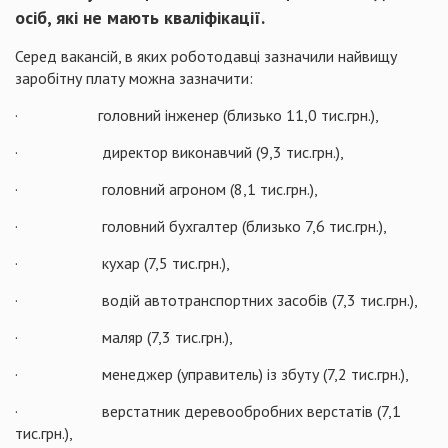
осіб, які не мають кваліфікації.
Серед вакансій, в яких роботодавці зазначили найвищу
заробітну плату можна зазначити:
· головний інженер (близько 11,0 тис.грн.),
· директор виконавчий (9,3 тис.грн.),
· головний агроном (8,1 тис.грн.),
· головний бухгалтер (близько 7,6 тис.грн.),
· кухар (7,5 тис.грн.),
· водій автотранспортних засобів (7,3 тис.грн.),
· маляр (7,3 тис.грн.),
· менеджер (управитель) із збуту (7,2 тис.грн.),
· верстатник деревообробних верстатів (7,1
тис.грн.),