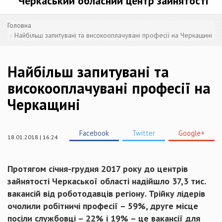
Черкаський обласний центр зайнятості
Головна
Найбільш запитувані та високооплачувані професії на Черкащині
Найбільш запитувані та
високооплачувані професії на
Черкащині
Facebook
Twitter
Google+
18.01.2018 | 16:24
Протягом січня-грудня 2017 року до центрів
зайнятості Черкаської області надійшло 37,3 тис.
вакансій від роботодавців регіону. Трійку лідерів
очолили робітничі професії – 59%, друге місце
посіли службовці – 22% і 19% – це вакансії для