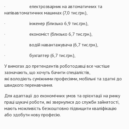
· електрозварник на автоматичних та
напівавтоматичних машинах (7,0 тис.грн.),
· інженер (близько 6,9 тис.грн.),
· економіст (близько 6,7 тис.грн.),
· водій навантажувача (6,7 тис.грн.),
· бухгалтер (6,7 тис.грн.),
У вимогах до претендентів роботодавці все частіше
зазначають, що хочуть бачити спеціалістів,
які володіють суміжними професіями, мобільні та здатні до
швидкого перенавчання.
Для адаптації до економічних умов та орієнтації на ринку
праці шукачі роботи, які звернулися до служби зайнятості,
мають можливість безкоштовно підвищити кваліфікацію
або здобути нову професію.