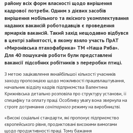
району
вс
іх
форм
власності
щодо вирішення
кадрової
потреби. Одним з
дієвих
засобів
вирішення
мобільного
та
якісного
укомплектування
наданих
вакансій
роботодавців
є
проведення
ярмарків
вакансій
.
Такий
захід
нещодавно
відбувся
в
центрі
зайнятості, в
якому
взяло участь
ПрАТ
«
Миронівська
птахофабрика
» ТМ «Наша Ряба».
Для 40
пошукачів
роботи були
представлені
вакансії
п
ідсобних
робітників
з
переробки
птиці
.
З
метою
зацікавлення
якнайбільшої
кількості
учасників
заходу
пропозицією
щодо можливості працевлаштування,
начальник
відділу
кадрів
підприємства
Валентина
Крижнівська
детально
розповіла
про структуру установи,
її
специфіку
та оплату праці.
Особливу
увагу
вона
звернула
на
строге
дотримання
санітарного
режиму на виробництві
.
«
Високі
соціальні
стандарти
, які
пропонує
п
ідприємство
європейського
рівня,
продиктовані
високими
вимогами
щодо
продуктивності
праці. Тому
бажання