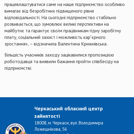
працевлаштуватися
саме
на наше
підприємство
особливо
вимагає
від безробітних
підвищеного
рівня
відповідальності
. На
сьогодні
підприємство
стабільно
розвивається
, що
зумовлює
великі
перспективи
на
майбутнє
та
гарантує
своїм
працівникам
гідну
заробітну
плату, соціальний захист і
можливість
кар‛єрного
зростання
», –
відзначила
Валентина
Крижнівська
.
Більшість
учасників заходу
зацікавилися
пропозицією
роботодавця
та
виявили
бажання
пройти
співбесіду
на
п
ідприємстві
.
Черкаський обласний центр
зайнятості
18008, м. Черкаси, вул. Володимира
Ложешнікова, 56