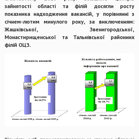
зайнятості області та філій досягли росту
показника надходження вакансій, у порівнянні з
січнем-лютим минулого року, за виключенням:
Жашківської, Звенигородської,
Монастирищенської та Тальнівської районних
філій ОЦЗ.