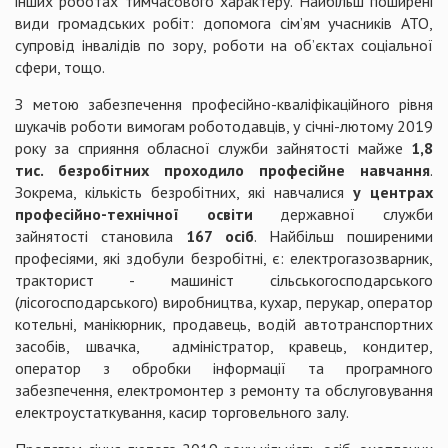
інших роботах тимчасового характеру. Найбільш поширені
види громадських робіт: допомога сім’ям учасників АТО,
супровід інвалідів по зору, роботи на об’єктах соціальної
сфери, тощо.
З метою забезпечення професійно-кваліфікаційного рівня
шукачів роботи вимогам роботодавців, у січні-лютому 2019
року за сприяння обласної служби зайнятості майже
1,8
тис. безробітних проходило професійне навчання
.
Зокрема, кількість безробітних, які навчалися
у центрах
професійно-технічної освіти
державної служби
зайнятості становила
167 осіб
. Найбільш поширеними
професіями, які здобули безробітні, є: електрогазозварник,
тракторист - машиніст сільськогосподарського
(лісогосподарського) виробництва, кухар, перукар, оператор
котельні, манікюрник, продавець, водій автотранспортних
засобів, швачка, адміністратор, кравець, кондитер,
оператор з обробки інформації та програмного
забезпечення, електромонтер з ремонту та обслуговування
електроустаткування, касир торговельного залу.