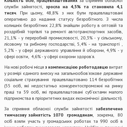
Кількість осіб, працевлаштованих
за сприяння обласної
служби зайнятості,
зросла на 4,5% та становила 4,1
тисяч
. При цьому, 48,8% з них були працевлаштовані
оперативно до надання статусу безробітного. З числа
колишніх безробітних 22,8% знайшли роботу в оптовій та
роздрібній торгівлі та ремонті автотранспортних засобів,
21,1% - у переробній промисловості, 20,3% - у сільському,
лісовому та рибному господарстві, 5,4% - на транспорті ,
5,2% - у сфері державного управління й оборони, 4,9% - у
сфері освіти, 4,6% - у сфері охорони здоров’я.
На нові робочі місця
з компенсацією роботодавцю
витрат
у розмірі єдиного внеску на загальнообов’язкове державне
соціальне страхування працевлаштовано 114 безробітних
(55 осіб, які недостатньо конкурентоспроможні на ринку
праці та 59 осіб, які працевлаштовані суб’єктами малого
підприємства в пріоритетних видах економічної діяльності).
За сприяння обласної служби зайнятості
забезпечено
тимчасову зайнятість 1070 громадянам
, зокрема, 80
осіб взяли участь у громадських роботах та 990 осіб в