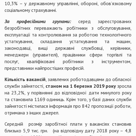
10,3% – у державному управлінні, обороні, обов’язковому
соціальному страхуванні.
За професійними групами:
серед зареєстрованих
безробітних переважають робітники з обслуговування,
експлуатації та контролювання за роботою технологічного
устаткування, складання устаткування та машин,
законодавці, вищі державні службовці, керівники,
менеджери (управителі), працівники сфери торгівлі та
послуг, кваліфіковані робітники з інструментом,
представники найпростіших професій.
Кількість вакансій
, заявлених роботодавцями до обласної
служби зайнятості,
станом на 1 березня 2019 року
зросла
на 23,2%, у порівнянні до відповідної дати минулого року
та становила 1169 одиниць. Крім того, у базі даних служби
зайнятості містилася інформація про 842 пропозиції роботи,
отримана з інших джерел.
Середній розмір заробітної плати у вакансіях становив
близько 5,9 тис. грн. (на відповідну дату 2018 року – 4,8