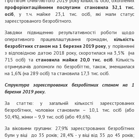
Протягом січня-лютого 2019 року кількість осіб, охоплених
профорієнтаційними послугами становила 32,1 тис.
осіб
, у т.ч. майже 23,1 тис. осіб, які мали статус
зареєстрованого безробітного.
Завдяки підвищенню результативності роботи щодо
оперативного працевлаштування громадян,
кількість
безробітних станом на 1 березня 2019 року
, у порівнянні
з відповідною датою 2018 року, скоротилася на 3,5% (на
715 осіб) та
становила майже 20,0 тис. осіб
. Кількість
отримувачів допомоги по безробіттю, також, зменшилася
на 1,6% (на 289 осіб) та становила 17,3 тис. осіб.
Структура зареєстрованих безробітних станом на 1
березня 2019 року.
За статтю: у загальній кількості зареєстрованих
безробітних, чоловіки становили – 10,1 тис. осіб (або
50,4%), жінки – 9,9 тис. осіб (або 49,6%).
За віковими групами: 27,9% зареєстрованих безробітних
були у віці до 35 років; 28,4% - у віці від 35 до 45 років;