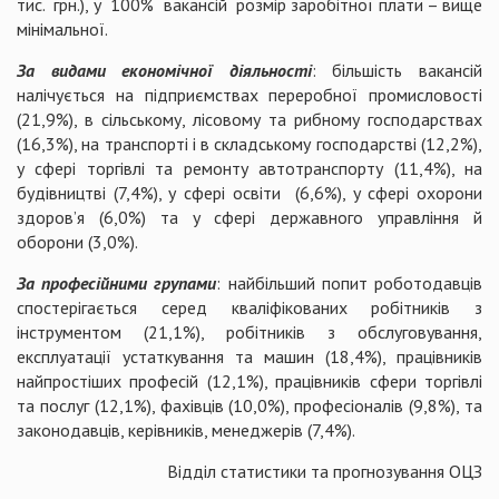
тис. грн.), у 100% вакансій розмір заробітної плати – вище
мінімальної.
За видами економічної діяльності
: більшість вакансій
налічується на підприємствах переробної промисловості
(21,9%), в сільському, лісовому та рибному господарствах
(16,3%), на транспорті і в складському господарстві (12,2%),
у сфері торгівлі та ремонту автотранспорту (11,4%), на
будівництві (7,4%), у сфері освіти (6,6%), у сфері охорони
здоров’я (6,0%) та у сфері державного управління й
оборони (3,0%).
За професійними групами
: найбільший попит роботодавців
спостерігається серед кваліфікованих робітників з
інструментом (21,1%), робітників з обслуговування,
експлуатації устаткування та машин (18,4%), працівників
найпростіших професій (12,1%), працівників сфери торгівлі
та послуг (12,1%), фахівців (10,0%), професіоналів (9,8%), та
законодавців, керівників, менеджерів (7,4%).
Відділ статистики та прогнозування ОЦЗ