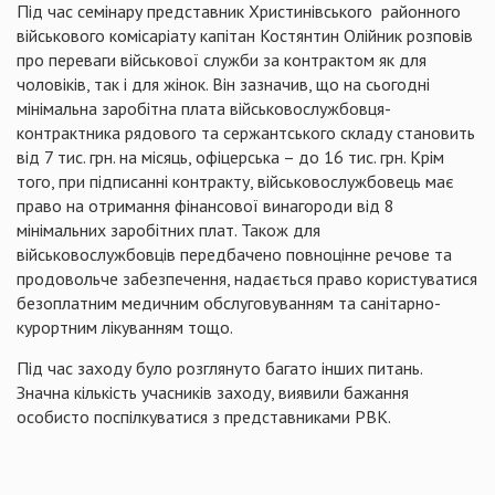
П
ід
час
семінару
представник
Христинівського районного
військового
комісаріату
капітан
Костянтин
Олійник
розповів
про
переваги
військової служби за контрактом як для
чоловіків, так і для жінок. Він зазначив, що на сьогодні
мінімальна заробітна плата військовослужбовця-
контрактника рядового та сержантського складу становить
від 7 тис. грн. на місяць, офіцерська – до 16 тис. грн. Крім
того, при підписанні контракту, військовослужбовець має
право на отримання фінансової винагороди від 8
мінімальних заробітних плат. Також для
військовослужбовців передбачено повноцінне речове та
продовольче забезпечення, надається право користуватися
безоплатним медичним обслуговуванням та санітарно-
курортним лікуванням тощо.
Під час заходу було розглянуто багато інших питань.
Значна кількість учасників заходу, виявили бажання
особисто поспілкуватися з представниками РВК.