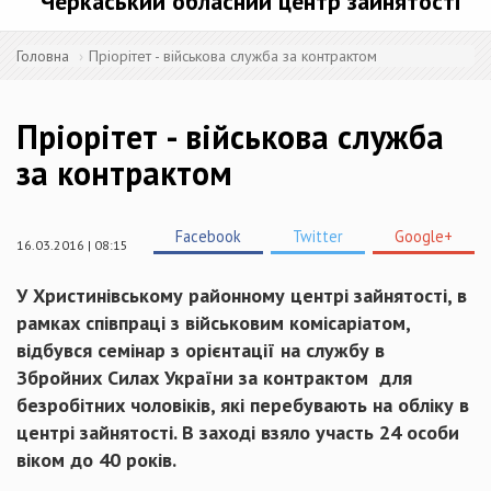
Черкаський обласний центр зайнятості
Головна
Пріорітет - військова служба за контрактом
Пріорітет - військова служба
за контрактом
Facebook
Twitter
Google+
16.03.2016 | 08:15
У Христинівському районному
центрі
зайнятості, в
рамках
співпраці
з
військовим
комісаріатом
,
відбувся
семінар з орієнтації на службу в
Збройних
Силах України
за контрактом
для
безробітних
чоловіків
, які перебувають на
обл
іку в
центрі
зайнятості. В
заході
взяло участь 24 особи
віком до 40 років.